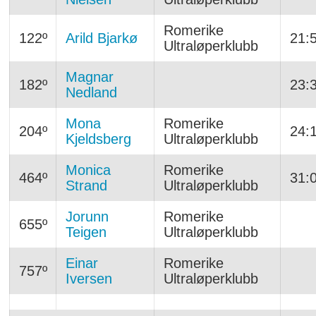
Romerike
122º
Arild Bjarkø
21:
Ultraløperklubb
Magnar
182º
23:
Nedland
Mona
Romerike
204º
24:
Kjeldsberg
Ultraløperklubb
Monica
Romerike
464º
31:
Strand
Ultraløperklubb
Jorunn
Romerike
655º
Teigen
Ultraløperklubb
Einar
Romerike
757º
Iversen
Ultraløperklubb