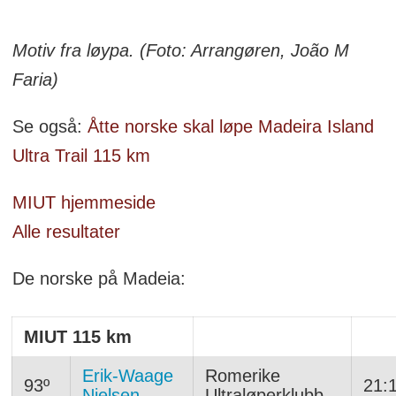
Motiv fra løypa. (Foto: Arrangøren, João M
Faria)
Se også:
Åtte norske skal løpe Madeira Island
Ultra Trail 115 km
MIUT hjemmeside
Alle resultater
De norske på Madeia:
MIUT 115 km
Erik-Waage
Romerike
93º
21:
Nielsen
Ultraløperklubb