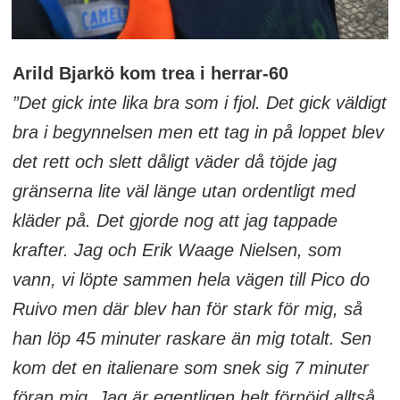
Arild Bjarkö kom trea i herrar-60
”Det gick inte lika bra som i fjol. Det gick väldigt
bra i begynnelsen men ett tag in på loppet blev
det rett och slett dåligt väder då töjde jag
gränserna lite väl länge utan ordentligt med
kläder på. Det gjorde nog att jag tappade
krafter. Jag och Erik Waage Nielsen, som
vann, vi löpte sammen hela vägen till Pico do
Ruivo men där blev han för stark för mig, så
han löp 45 minuter raskare än mig totalt. Sen
kom det en italienare som snek sig 7 minuter
föran mig. Jag är egentligen helt förnöjd alltså.