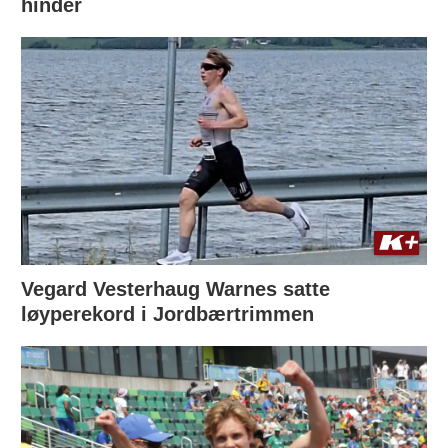
hinder
Vegard Vesterhaug Warnes satte
løyperekord i Jordbærtrimmen