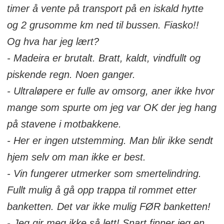
timer å vente på transport på en iskald hytte
og 2 grusomme km ned til bussen. Fiasko!!
Og hva har jeg lært?
- Madeira er brutalt. Bratt, kaldt, vindfullt og
piskende regn. Noen ganger.
- Ultraløpere er fulle av omsorg, aner ikke hvor
mange som spurte om jeg var OK der jeg hang
på stavene i motbakkene.
- Her er ingen utstemming. Man blir ikke sendt
hjem selv om man ikke er best.
- Vin fungerer utmerker som smertelindring.
Fullt mulig å gå opp trappa til rommet etter
banketten. Det var ikke mulig FØR banketten!
- Jeg gir meg ikke så lett! Snart finner jeg en