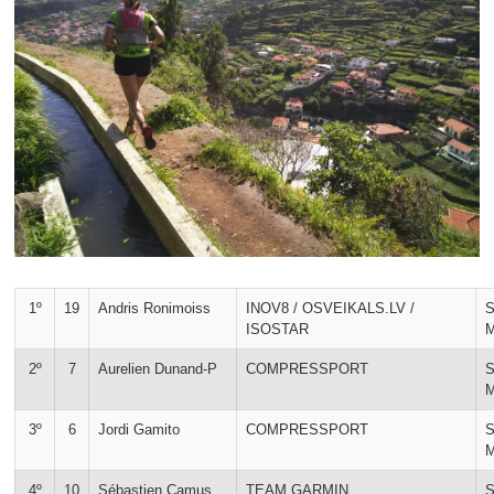
1º
19
Andris Ronimoiss
INOV8 / OSVEIKALS.LV /
ISOSTAR
2º
7
Aurelien Dunand-P
COMPRESSPORT
3º
6
Jordi Gamito
COMPRESSPORT
4º
10
Sébastien Camus
TEAM GARMIN