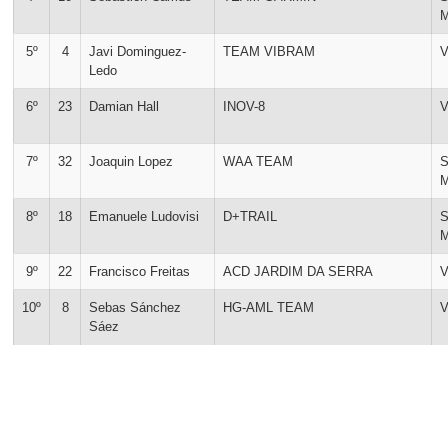
5º
4
Javi Dominguez-
TEAM VIBRAM
V
Ledo
6º
23
Damian Hall
INOV-8
V
7º
32
Joaquin Lopez
WAA TEAM
8º
18
Emanuele Ludovisi
D+TRAIL
9º
22
Francisco Freitas
ACD JARDIM DA SERRA
V
10º
8
Sebas Sánchez
HG-AML TEAM
V
Sáez