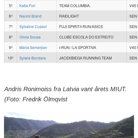
5º
Katia Fori
TEAM COLUMBIA.
V45 
6º
Naomi Brand
RAIDLIGHT
SEN
7º
Sylvaine Cussot
FUJI SPIRIT/I-RUN/ASICS
SEN
8º
Olívia Sousa
CLUBE ESCOLA DO ESTREITO
SEN
9º
Maria Semerjian
I-RUN / LA SPORTIVA
V40 
10º
Sylwia Bondara
JACEKBIEGA RUNNING TEAM
SEN
Andris Ronimoiss fra Latvia vant årets MIUT.
(Foto: Fredrik Ölmqvist