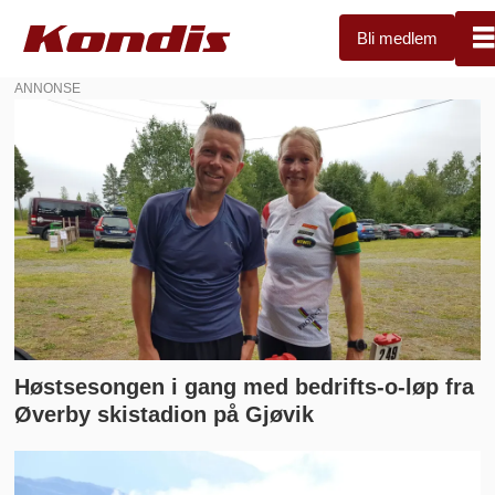
Bli medlem
ANNONSE
Kondis
-
norsk
organisasjon
for
kondisjonsidrett
Høstsesongen i gang med bedrifts-o-løp fra
Øverby skistadion på Gjøvik