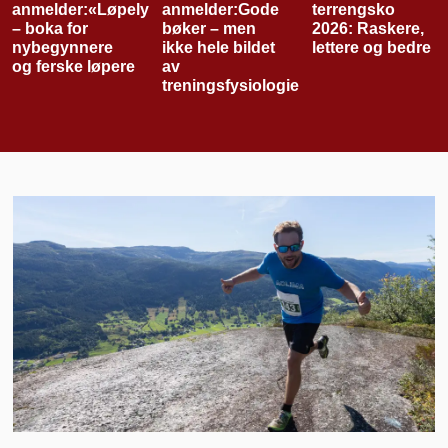
ykke»
anmelder:Gode
terrengsko
Nødvendig
bøker – men
2026: Raskere,
utstyr til
ikke hele bildet
lettere og bedre
sykkelsesongen
av
treningsfysiologien