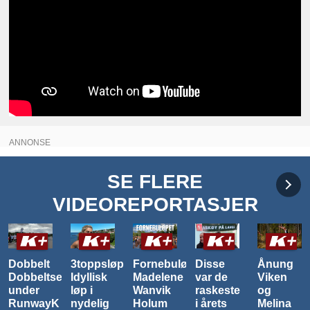
ANNONSE
SE FLERE
VIDEOREPORTASJER
3toppsløpet:
Fornebuløpet:
Disse
Ånung
Trolsk
ier
Idyllisk
Madelene
var de
Viken
tåke da
løp i
Wanvik
raskeste
og
Ekeberg
nydelig
Holum
i årets
Melina
Backyard