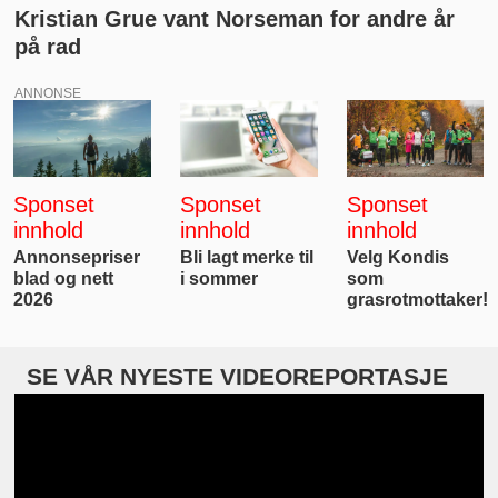
Kristian Grue vant Norseman for andre år
på rad
ANNONSE
Sponset
Sponset
Sponset
innhold
innhold
innhold
Annonsepriser
Bli lagt merke til
Velg Kondis
blad og nett
i sommer
som
2026
grasrotmottaker!
SE VÅR NYESTE VIDEOREPORTASJE