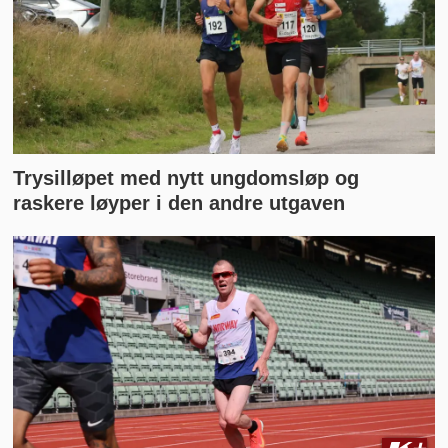
Trysilløpet med nytt ungdomsløp og
raskere løyper i den andre utgaven