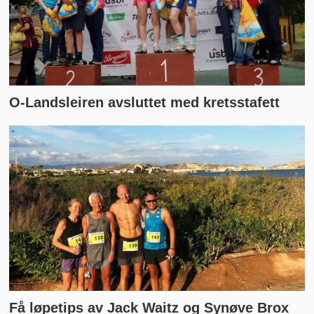
O-Landsleiren avsluttet med kretsstafett
Få løpetips av Jack Waitz og Synøve Brox