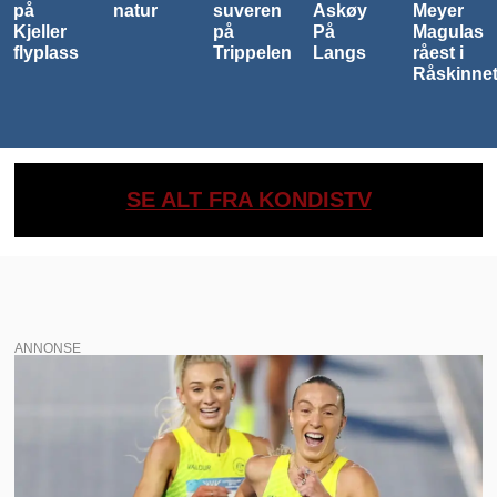
natur
suveren
Askøy
Meyer
Ultra
på
På
Magulas
startet
Trippelen
Langs
råest i
lørdag
Råskinnet
formidda
SE ALT FRA KONDISTV
ANNONSE