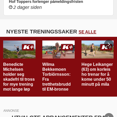
Hof Toppers forlenger påmeldingsfristen
2 dager siden
NYESTE TRENINGSSAKER
SE ALLE
Wilma
Hege Leikanger
Har vi blitt for
Bekkemoen
(63) om korleis
opptatt av
Torbiörnsson:
ho trenar for å
løpeteknikk?
Fra
kome under 50
tretthetsbrudd
minutt på mila
til EM-bronse
ANNONSE