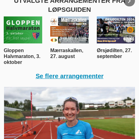
UTVALGTE ARRANGEMENTER FRA
LØPSGUIDEN
Mærraskallen,
Ørsjødilten, 27.
Bergen 5000
27. august
september
challenge, 29.
august
Se flere arrangementer