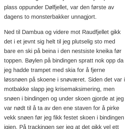
plass oppunder Dølfjellet, var den første av
dagens to monsterbakker unnagjort.
Ned til Dambua og videre mot Raudfjellet gikk
det i et jevnt sig helt til jeg plutselig sto med
bare en ski på beina i den nestsiste kneika før
toppen. Bøylen på bindingen spratt nok opp da
jeg hadde trampet med skia for å fjerne
løssnøen på skoene i snøværet. Siden det var i
motbakke slapp jeg krisemaksimering, men
snøen i bindingen og under skoen gjorde at jeg
var nødt til å ta av den ene staven for å pirke
vekk snøen før jeg fikk festet skoen i bindingen
igjen. På trackingen ser jeg at det gikk vel ett