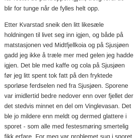
blir for tunge når de fylles helt opp.
Etter Kvarstad sneik den litt likesæle
holdningen til livet seg inn igjen, og både på
matstasjonen ved Midtfjellkoia og på Sjusjøen
gadd jeg ikke å træle mer med gelen jeg hadde
igjen. Det ble med kaffe og cola på Sjusjøen
før jeg litt spent tok fatt på den fryktede
sporløse ferdselen ned fra Sjusjøen. Sporene
var imidlertid bedre nedover enn over fjellet der
det stedvis minnet en del om Vinglevasan. Det
ble jo mildere enn meldt og dermed glattere i
sporet - som alle med festesmøring smertelig
fikk erfare. For meg var problemet sug i sporet