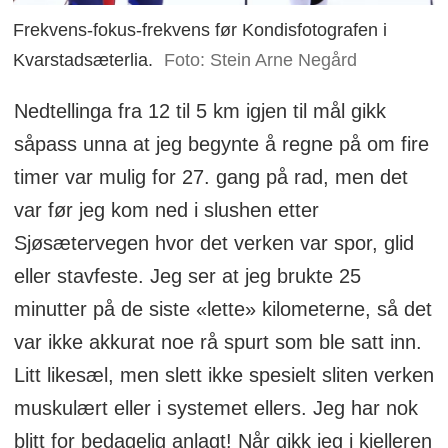
Frekvens-fokus-frekvens før Kondisfotografen i
Kvarstadsæterlia.
Foto: Stein Arne Negård
Nedtellinga fra 12 til 5 km igjen til mål gikk
såpass unna at jeg begynte å regne på om fire
timer var mulig for 27. gang på rad, men det
var før jeg kom ned i slushen etter
Sjøsætervegen hvor det verken var spor, glid
eller stavfeste. Jeg ser at jeg brukte 25
minutter på de siste «lette» kilometerne, så det
var ikke akkurat noe rå spurt som ble satt inn.
Litt likesæl, men slett ikke spesielt sliten verken
muskulært eller i systemet ellers. Jeg har nok
blitt for bedagelig anlagt! Når gikk jeg i kjelleren