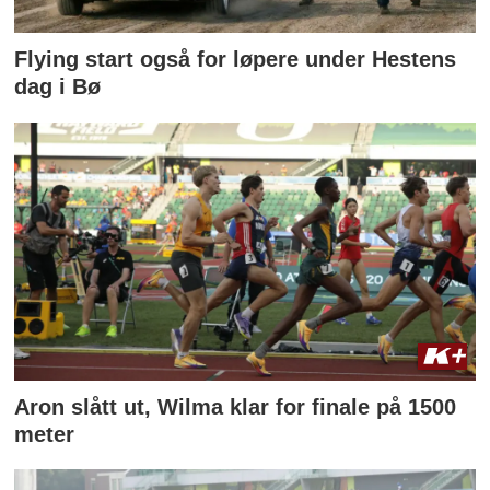
Flying start også for løpere under Hestens
dag i Bø
Aron slått ut, Wilma klar for finale på 1500
meter