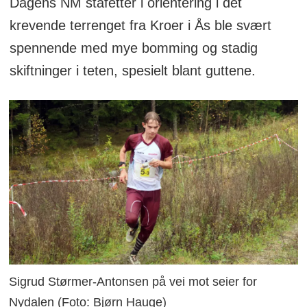
Dagens NM stafetter i orientering i det
krevende terrenget fra Kroer i Ås ble svært
spennende med mye bomming og stadig
skiftninger i teten, spesielt blant guttene.
Sigrud Størmer-Antonsen på vei mot seier for
Nydalen (Foto: Bjørn Hauge)