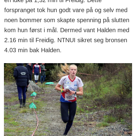
en luke på 1,32 min til Freidig. Dette
forspranget tok hun godt vare på og selv med
noen bommer som skapte spenning på slutten
kom hun først i mål. Dermed vant Halden med
2.16 min til Freidig. NTNUI sikret seg bronsen
4.03 min bak Halden.