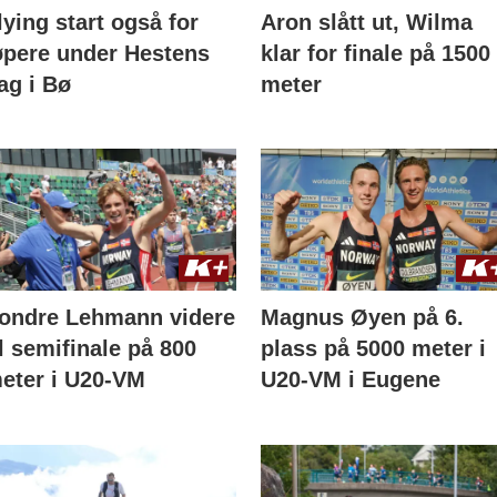
lying start også for
Aron slått ut, Wilma
øpere under Hestens
klar for finale på 1500
ag i Bø
meter
ondre Lehmann videre
Magnus Øyen på 6.
il semifinale på 800
plass på 5000 meter i
eter i U20-VM
U20-VM i Eugene