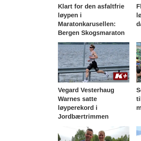
Klart for den asfaltfrie
F
løypen i
l
Maratonkarusellen:
d
Bergen Skogsmaraton
Vegard Vesterhaug
S
Warnes satte
t
løyperekord i
m
Jordbærtrimmen