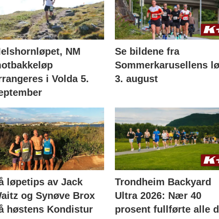
elshornløpet, NM
Se bildene fra
otbakkeløp
Sommerkarusellens l
rrangeres i Volda 5.
3. august
eptember
å løpetips av Jack
Trondheim Backyard
aitz og Synøve Brox
Ultra 2026: Nær 40
å høstens Kondistur
prosent fullførte alle 