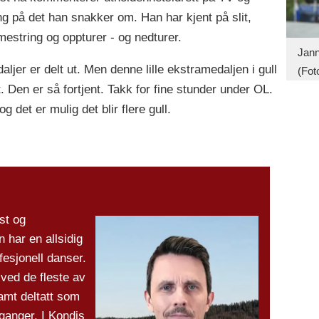
ing på det han snakker om. Han har kjent på slit,
 mestring og oppturer - og nedturer.
Jann
ljer er delt ut. Men denne lille ekstramedaljen i gull
(Fot
. Den er så fortjent. Takk for fine stunder under OL.
 det er mulig det blir flere gull.
st og
 har en allsidig
fesjonell danser.
 ved de fleste av
amt deltatt som
 ganger. I Kondis