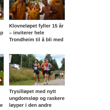
Klovneløpet fyller 15 år
øp
– inviterer hele
Trondheim til å bli med
Trysilløpet med nytt
ungdomsløp og raskere
de
løyper i den andre