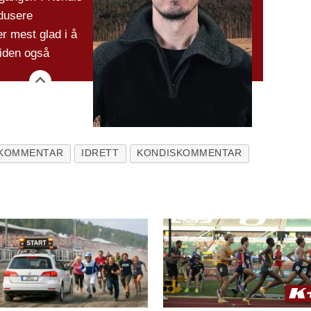
odusere
r mest glad i å
siden også
KOMMENTAR
IDRETT
KONDISKOMMENTAR