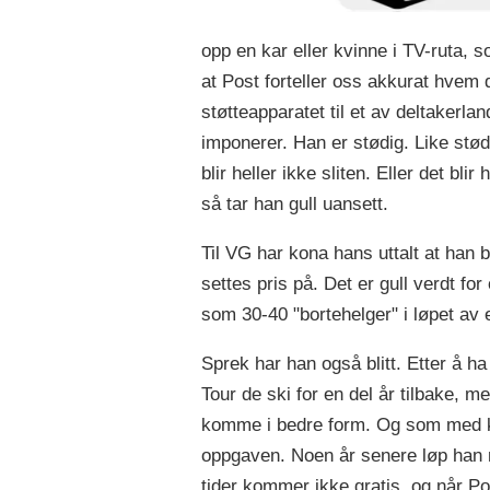
opp en kar eller kvinne i TV-ruta, 
at Post forteller oss akkurat hvem d
støtteapparatet til et av deltakerla
imponerer. Han er stødig. Like stø
blir heller ikke sliten. Eller det b
så tar han gull uansett.
Til VG har kona hans uttalt at han 
settes pris på. Det er gull verdt fo
som 30-40 "bortehelger" i løpet av 
Sprek har han også blitt. Etter å 
Tour de ski for en del år tilbake, 
komme i bedre form. Og som med ko
oppgaven. Noen år senere løp han m
tider kommer ikke gratis, og når P