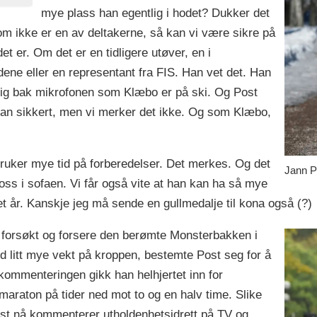
mye plass han egentlig i hodet? Dukker det
som ikke er en av deltakerne, så kan vi være sikre på
et er. Om det er en tidligere utøver, en i
ndene eller en representant fra FIS. Han vet det. Han
dig bak mikrofonen som Klæbo er på ski. Og Post
lir han sikkert, men vi merker det ikke. Og som Klæbo,
bruker mye tid på forberedelser. Det merkes. Og det
Jann P
r oss i sofaen. Vi får også vite at han kan ha så mye
et år. Kanskje jeg må sende en gullmedalje til kona også (?)
ha forsøkt og forsere den berømte Monsterbakken i
med litt mye vekt på kroppen, bestemte Post seg for å
mmenteringen gikk han helhjertet inn for
araton på tider ned mot to og en halv time. Slike
ost nå kommenterer utholdenhetsidrett på TV og