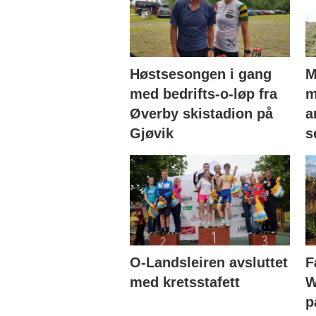
Høstsesongen i gang
M
med bedrifts-o-løp fra
m
Øverby skistadion på
a
Gjøvik
s
O-Landsleiren avsluttet
F
med kretsstafett
W
p