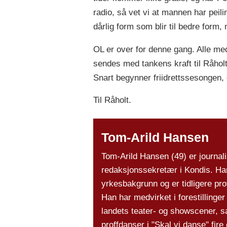
radio, så vet vi at mannen har peil
dårlig form som blir til bedre form,
OL er over for denne gang. Alle meda
sendes med tankens kraft til Råholt
Snart begynner friidrettssesongen, og
Til Råholt.
Tom-Arild Hansen
Tom-Arild Hansen (49) er journali
redaksjonssekretær i Kondis. Han
yrkesbakgrunn og er tidligere pro
Han har medvirket i forestillinger
landets teater- og showscener, s
proffdanser i "Skal vi danse" fire