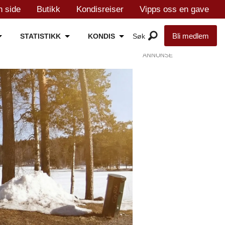
n side
Butikk
Kondisreiser
Vipps oss en gave
Bli medlem
STATISTIKK
KONDIS
ANNONSE