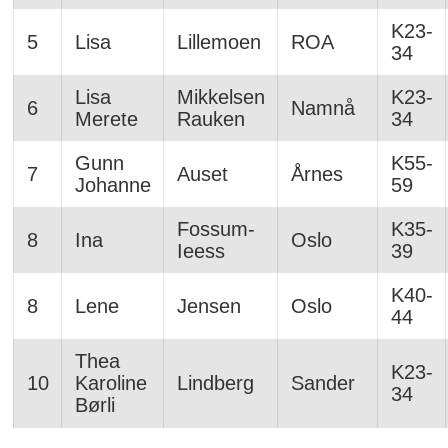
K23-
5
Lisa
Lillemoen
ROA
34
Lisa
Mikkelsen
K23-
6
Namnå
Merete
Rauken
34
Gunn
K55-
7
Auset
Årnes
Johanne
59
Fossum-
K35-
8
Ina
Oslo
Ieess
39
K40-
8
Lene
Jensen
Oslo
44
Thea
K23-
10
Karoline
Lindberg
Sander
34
Børli