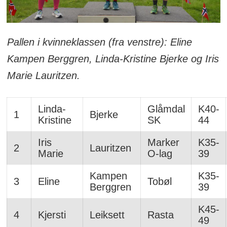
Pallen i kvinneklassen (fra venstre): Eline
Kampen Berggren, Linda-Kristine Bjerke og Iris
Marie Lauritzen.
Linda-
Glåmdal
K40-
1
Bjerke
Kristine
SK
44
Iris
Marker
K35-
2
Lauritzen
Marie
O-lag
39
Kampen
K35-
3
Eline
Tobøl
Berggren
39
K45-
4
Kjersti
Leiksett
Rasta
49