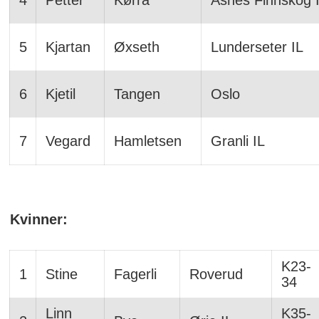
4
Petter
Kørra
Åsnes Finnskog 
5
Kjartan
Øxseth
Lunderseter IL
6
Kjetil
Tangen
Oslo
7
Vegard
Hamletsen
Granli IL
Kvinner:
K23-
1
Stine
Fagerli
Roverud
34
Linn
K35-