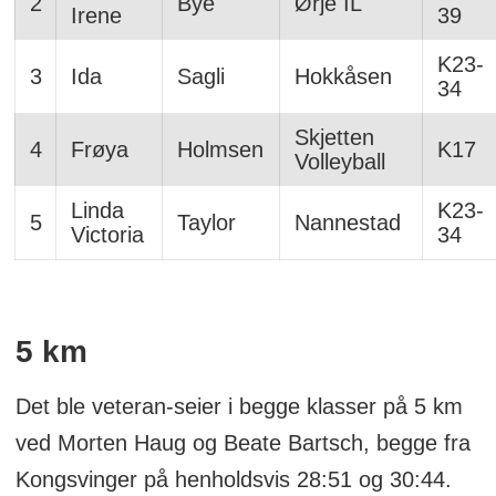
2
Bye
Ørje IL
Irene
39
K23-
3
Ida
Sagli
Hokkåsen
34
Skjetten
4
Frøya
Holmsen
K17
Volleyball
Linda
K23-
5
Taylor
Nannestad
Victoria
34
5 km
Det ble veteran-seier i begge klasser på 5 km
ved Morten Haug og Beate Bartsch, begge fra
Kongsvinger på henholdsvis 28:51 og 30:44.