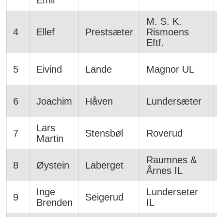
M. S. K.
4
Ellef
Prestsæter
Rismoens
Eftf.
5
Eivind
Lande
Magnor UL
6
Joachim
Håven
Lundersæter
Lars
7
Stensbøl
Roverud
Martin
Raumnes &
8
Øystein
Laberget
Årnes IL
Inge
Lunderseter
9
Seigerud
Brenden
IL