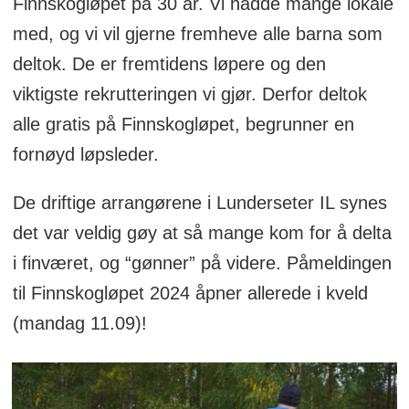
Finnskogløpet på 30 år. Vi hadde mange lokale
med, og vi vil gjerne fremheve alle barna som
deltok. De er fremtidens løpere og den
viktigste rekrutteringen vi gjør. Derfor deltok
alle gratis på Finnskogløpet, begrunner en
fornøyd løpsleder.
De driftige arrangørene i Lunderseter IL synes
det var veldig gøy at så mange kom for å delta
i finværet, og “gønner” på videre. Påmeldingen
til Finnskogløpet 2024 åpner allerede i kveld
(mandag 11.09)!