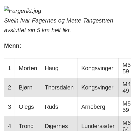
Svein Ivar Fagernes og Mette Tangestuen
avsluttet sin 5 km helt likt.
Menn:
M5
1
Morten
Haug
Kongsvinger
59
M4
2
Bjørn
Thorsdalen
Kongsvinger
49
M5
3
Olegs
Ruds
Arneberg
59
M6
4
Trond
Digernes
Lundersæter
64