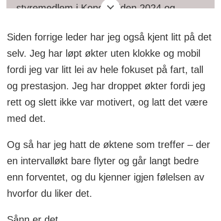
styremedlem i Kondis siden 2024 og
styreleder siden 2026. I det sivile er han
Siden forrige leder har jeg også kjent litt på det
partner i Industrifinans Kapitalforvaltning.
selv. Jeg har løpt økter uten klokke og mobil
Som idrettsutøver var han en aktiv
fordi jeg var litt lei av hele fokuset på fart, tall
mellomdistanseløper på 90-tallet og har
og prestasjon. Jeg har droppet økter fordi jeg
siden den gang vært en del av løps- og
rett og slett ikke var motivert, og latt det være
mosjonsmiljøet på Vestlandet. De senere
med det.
årene har han deltatt i en rekke
ekstremtriatlon (blant annet Norseman),
Og så har jeg hatt de øktene som treffer – der
ultra- og maratonløp i inn- og utland, og
en intervalløkt bare flyter og går langt bedre
har for øvrig hatt en rekke verv knyttet til
enn forventet, og du kjenner igjen følelsen av
løping og friidrett på Vestlandet.
hvorfor du liker det.
Sånn er det.