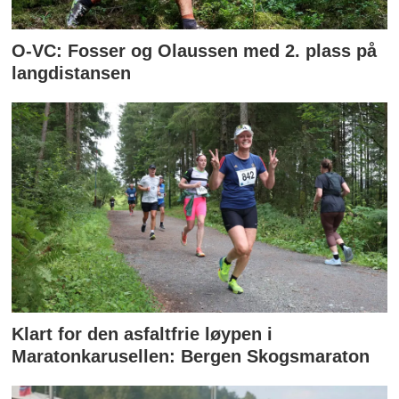
O-VC: Fosser og Olaussen med 2. plass på
langdistansen
Klart for den asfaltfrie løypen i
Maratonkarusellen: Bergen Skogsmaraton