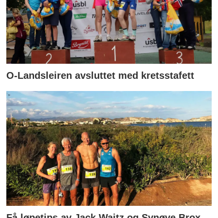
O-Landsleiren avsluttet med kretsstafett
Få løpetips av Jack Waitz og Synøve Brox