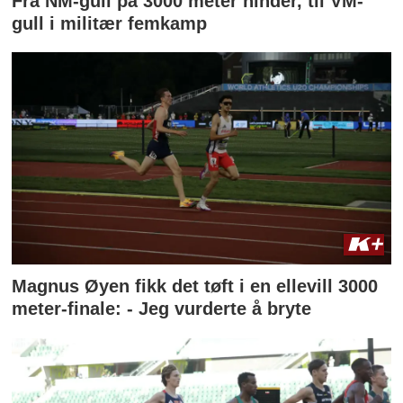
Fra NM-gull på 3000 meter hinder, til VM-
gull i militær femkamp
Magnus Øyen fikk det tøft i en ellevill 3000
meter-finale: - Jeg vurderte å bryte