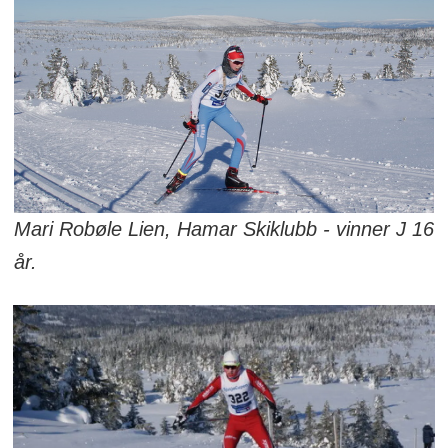
Mari Robøle Lien, Hamar Skiklubb - vinner J 16
år.