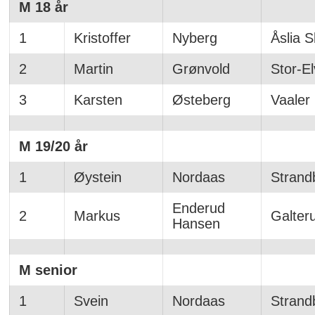
M 18 år
1
Kristoffer
Nyberg
Åslia S
2
Martin
Grønvold
Stor-E
3
Karsten
Østeberg
Vaaler 
M 19/20 år
1
Øystein
Nordaas
Strand
Enderud
2
Markus
Galter
Hansen
M senior
1
Svein
Nordaas
Strand