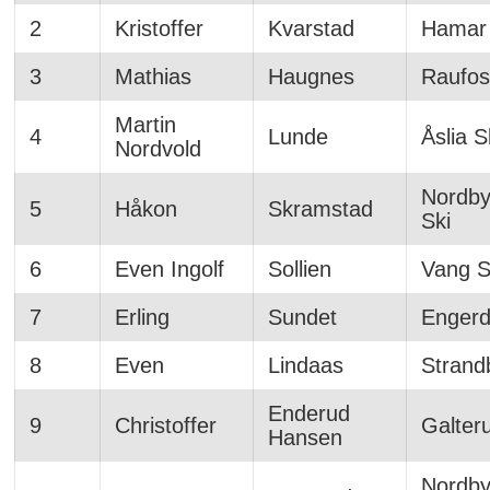
2
Kristoffer
Kvarstad
Hamar 
3
Mathias
Haugnes
Raufos
Martin
4
Lunde
Åslia S
Nordvold
Nordby
5
Håkon
Skramstad
Ski
6
Even Ingolf
Sollien
Vang Sk
7
Erling
Sundet
Engerd
8
Even
Lindaas
Strand
Enderud
9
Christoffer
Galter
Hansen
Nordby