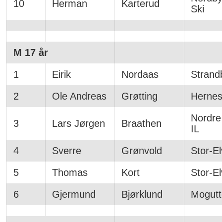
10
Herman
Karterud
Ski
M 17 år
1
Eirik
Nordaas
Strand
2
Ole Andreas
Grøtting
Hernes
Nordre 
3
Lars Jørgen
Braathen
IL
4
Sverre
Grønvold
Stor-E
5
Thomas
Kort
Stor-E
6
Gjermund
Bjørklund
Mogutte