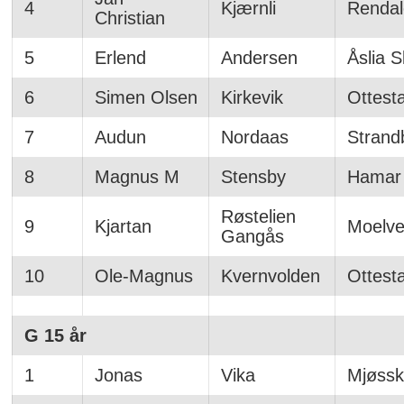
4
Kjærnli
Rendal
Christian
5
Erlend
Andersen
Åslia S
6
Simen Olsen
Kirkevik
Ottest
7
Audun
Nordaas
Strand
8
Magnus M
Stensby
Hamar 
Røstelien
9
Kjartan
Moelve
Gangås
10
Ole-Magnus
Kvernvolden
Ottest
G 15 år
1
Jonas
Vika
Mjøssk