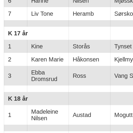
6
Hanne
Nilsen
Mjøssk
7
Liv Tone
Heramb
Sørsko
K 17 år
1
Kine
Storås
Tynset
2
Karen Marie
Håkonsen
Kjellmy
Ebba
3
Ross
Vang Sk
Dromsrud
K 18 år
Madeleine
1
Austad
Mogutte
Nilsen