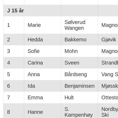
J 15 år
Sølverud
1
Marie
Magno
Wangen
2
Hedda
Bakkemo
Gjøvik
3
Sofie
Mohn
Magno
4
Carina
Sveen
Strand
5
Anna
Bårdseng
Vang Sk
6
Ida
Benjaminsen
Mjøssk
7
Emma
Hult
Ottest
S.
Nordby
8
Hanne
Kampenhøy
Ski