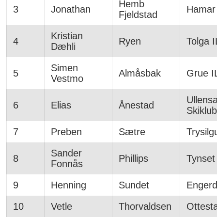
Hemb
3
Jonathan
Hamar 
Fjeldstad
Kristian
4
Ryen
Tolga I
Dæhli
Simen
5
Almåsbak
Grue I
Vestmo
Ullens
6
Elias
Ånestad
Skiklu
7
Preben
Sætre
Trysilg
Sander
8
Phillips
Tynset
Fonnås
9
Henning
Sundet
Engerd
10
Vetle
Thorvaldsen
Ottest