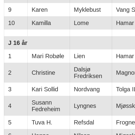
9
Karen
Myklebust
Vang Sk
10
Kamilla
Lome
Hamar 
J 16 år
1
Mari Robøle
Lien
Hamar 
Dalsjø
2
Christine
Magno
Fredriksen
3
Kari Sollid
Nordvang
Tolga I
Susann
4
Lyngnes
Mjøssk
Fedreheim
5
Tuva H.
Refsdal
Frogne