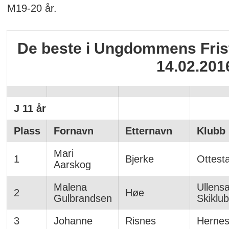
M19-20 år.
De beste i Ungdommens Fristi
14.02.201
J 11 år
Plass
Fornavn
Etternavn
Klubb
Mari
1
Bjerke
Ottest
Aarskog
Malena
Ullens
2
Høe
Gulbrandsen
Skiklu
3
Johanne
Risnes
Hernes