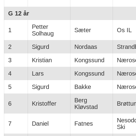
G 12 år
Petter
1
Sæter
Os IL
Solhaug
2
Sigurd
Nordaas
Strand
3
Kristian
Kongssund
Nærose
4
Lars
Kongssund
Nærose
5
Sigurd
Bakke
Nærose
Berg
6
Kristoffer
Brøttu
Kløvstad
Nesodd
7
Daniel
Fatnes
Ski