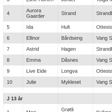
Aurora
4
Strand
Strand
Gaarder
5
Ida
Hult
Ottest
6
Ellinor
Bårdseng
Vang Sk
7
Astrid
Hagen
Strand
8
Emma
Dåsnes
Vang Sk
9
Live Eide
Longva
Ottest
10
Julie
Mykleset
Vang Sk
J 13 år
Grøtli