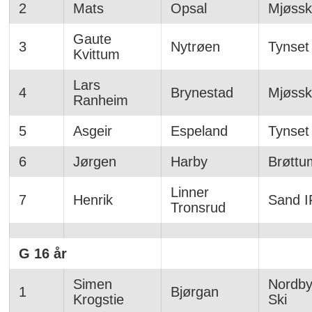
2
Mats
Opsal
Mjøssk
Gaute
3
Nytrøen
Tynset
Kvittum
Lars
4
Brynestad
Mjøssk
Ranheim
5
Asgeir
Espeland
Tynset
6
Jørgen
Harby
Brøttu
Linner
7
Henrik
Sand I
Tronsrud
G 16 år
Simen
Nordby
1
Bjørgan
Krogstie
Ski