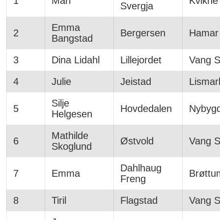
1
Mari
Kvikne
Svergja
Emma
2
Bergersen
Hamar 
Bangstad
3
Dina Lidahl
Lillejordet
Vang Sk
4
Julie
Jeistad
Lismar
Silje
5
Hovdedalen
Nybygd
Helgesen
Mathilde
6
Østvold
Vang Sk
Skoglund
Dahlhaug
7
Emma
Brøttu
Freng
8
Tiril
Flagstad
Vang Sk