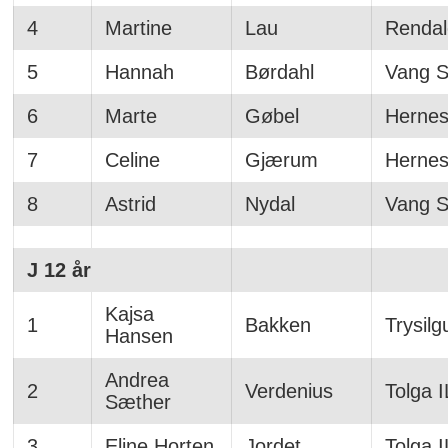
4
Martine
Lau
Rendal
5
Hannah
Børdahl
Vang Sk
6
Marte
Gøbel
Hernes
7
Celine
Gjærum
Hernes
8
Astrid
Nydal
Vang Sk
J 12 år
Kajsa
1
Bakken
Trysilg
Hansen
Andrea
2
Verdenius
Tolga I
Sæther
3
Eline Horten
Jordet
Tolga I