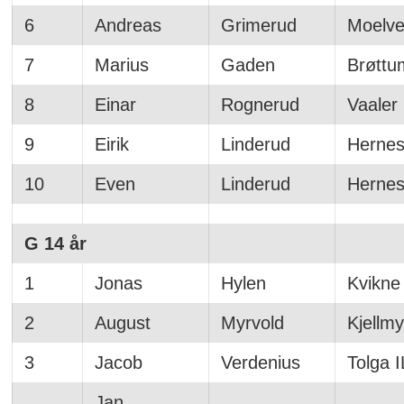
6
Andreas
Grimerud
Moelve
7
Marius
Gaden
Brøttu
8
Einar
Rognerud
Vaaler 
9
Eirik
Linderud
Hernes
10
Even
Linderud
Hernes
G 14 år
1
Jonas
Hylen
Kvikne
2
August
Myrvold
Kjellmy
3
Jacob
Verdenius
Tolga I
Jan