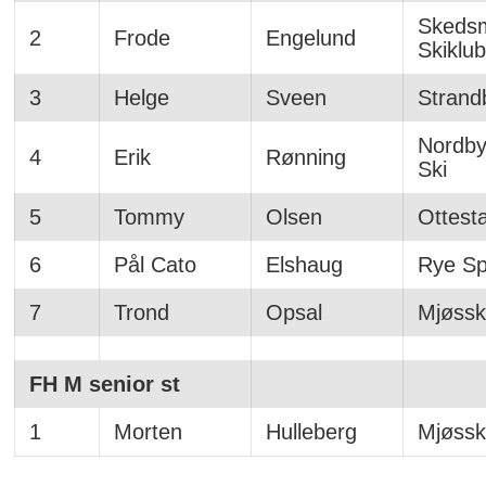
Skeds
2
Frode
Engelund
Skiklu
3
Helge
Sveen
Strand
Nordby
4
Erik
Rønning
Ski
5
Tommy
Olsen
Ottest
6
Pål Cato
Elshaug
Rye Sp
7
Trond
Opsal
Mjøssk
FH M senior st
1
Morten
Hulleberg
Mjøssk