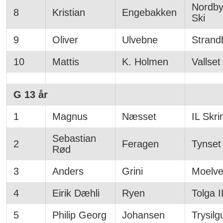
Nordby
8
Kristian
Engebakken
Ski
9
Oliver
Ulvebne
Strand
10
Mattis
K. Holmen
Vallset
G 13 år
1
Magnus
Næsset
IL Skr
Sebastian
2
Feragen
Tynset
Rød
3
Anders
Grini
Moelve
4
Eirik Dæhli
Ryen
Tolga I
5
Philip Georg
Johansen
Trysilg