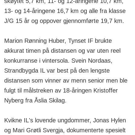
skøytet 5,7 km, 11- og 12-åringene 10,7 km,
13- og 14-åringene 16,7 km og alle fra klasse
J/G 15 år og oppover gjennomførte 19,7 km.
Marion Rønning Huber, Tynset IF brukte
akkurat timen på distansen og var uten reel
konkurranse i vintersola. Svein Nordaas,
Strandbygda IL var best på den lengste
distansen som vinner av menn senior men ble
fulgt til målstreken av 18-åringen Kristoffer
Nyberg fra Åslia Skilag.
Kvikne IL's lovende ungdommer, Jonas Hylen
og Mari Grøtli Svergja, dokumenterte spesielt