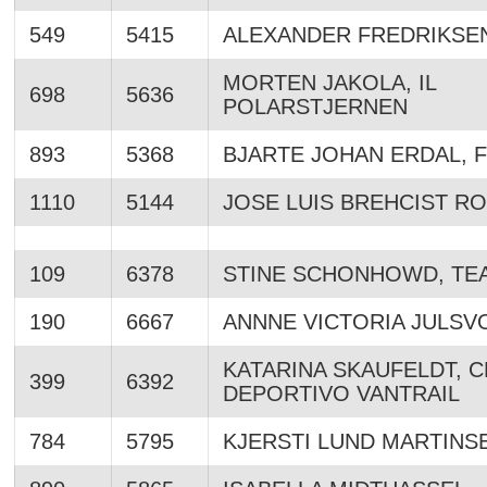
549
5415
ALEXANDER FREDRIKSEN,
MORTEN JAKOLA, IL
698
5636
POLARSTJERNEN
893
5368
BJARTE JOHAN ERDAL, 
1110
5144
JOSE LUIS BREHCIST R
109
6378
STINE SCHONHOWD, TE
190
6667
ANNNE VICTORIA JULSV
KATARINA SKAUFELDT, C
399
6392
DEPORTIVO VANTRAIL
784
5795
KJERSTI LUND MARTINS