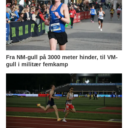
Fra NM-gull på 3000 meter hinder, til VM-
gull i militær femkamp