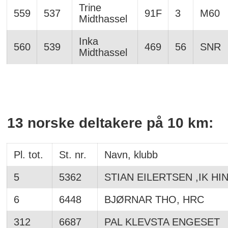
Trine
559
537
91F
3
M60
Midthassel
Inka
560
539
469
56
SNR
Midthassel
13 norske deltakere på 10 km:
Pl. tot.
St. nr.
Navn, klubb
5
5362
STIAN EILERTSEN ,IK HI
6
6448
BJØRNAR THO, HRC
312
6687
PAL KLEVSTA ENGESET