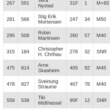
Vera
267
591
31F
1
M+65
Nystad
Stig Erik
281
566
247
34
M50
Mortensen
Robin
295
508
260
57
M40
Martinsen
Christopher
315
184
278
32
SNR
H. Chrihau
Arne
475
814
405
92
M45
Skaaheim
Sveinung
478
827
407
78
M40
Straume
Tiki
558
538
90F
12
SNR
Midthassel