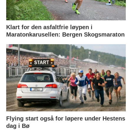
Klart for den asfaltfrie løypen i
Maratonkarusellen: Bergen Skogsmaraton
Flying start også for løpere under Hestens
dag i Bø