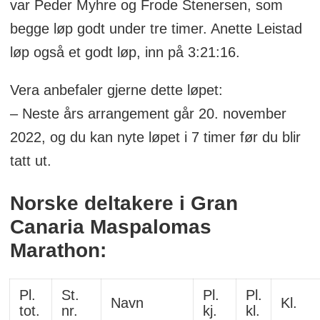
var Peder Myhre og Frode Stenersen, som
begge løp godt under tre timer. Anette Leistad
løp også et godt løp, inn på 3:21:16.
Vera anbefaler gjerne dette løpet:
– Neste års arrangement går 20. november
2022, og du kan nyte løpet i 7 timer før du blir
tatt ut.
Norske deltakere i Gran
Canaria Maspalomas
Marathon:
Pl.
St.
Pl.
Pl.
Navn
Kl.
tot.
nr.
kj.
kl.