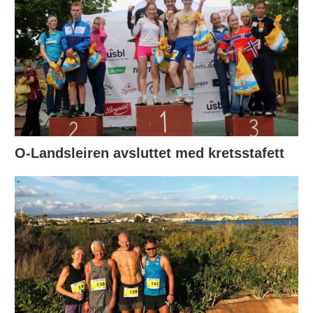
O-Landsleiren avsluttet med kretsstafett