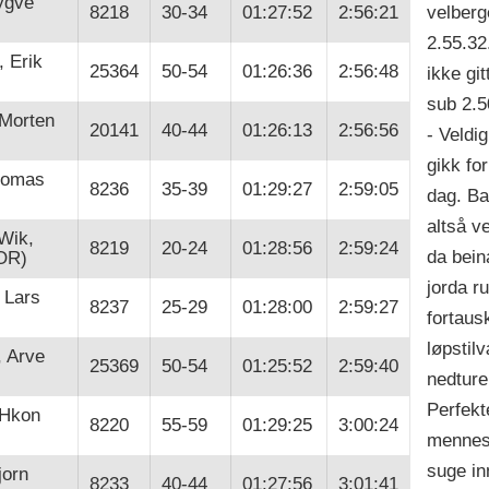
ygve
velberg
8218
30-34
01:27:52
2:56:21
2.55.32
 Erik
25364
50-54
01:26:36
2:56:48
ikke gi
sub 2.5
 Morten
20141
40-44
01:26:13
2:56:56
- Veldi
gikk fo
homas
8236
35-39
01:29:27
2:59:05
dag. Bar
altså v
Wik,
8219
20-24
01:28:56
2:59:24
da bein
OR)
jorda r
 Lars
8237
25-29
01:28:00
2:59:27
fortaus
løpstil
, Arve
25369
50-54
01:25:52
2:59:40
nedture
Perfekt
 Hkon
8220
55-59
01:29:25
3:00:24
mennesk
suge in
jorn
8233
40-44
01:27:56
3:01:41