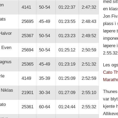
med sitt
en
4141
50-54
01:22:37
2:47:32
en klas
Jon Fiv
ats
25695
45-49
01:23:55
2:48:43
plass i 
løpere t
Halvor
25367
50-54
01:23:23
2:49:52
imponer
løpere i
, Even
25694
50-54
01:25:12
2:50:59
2.55.32
Magnus
25365
45-49
01:23:19
2:51:32
Les ogs
Cato Th
rle
4149
35-39
01:25:09
2:52:59
Marath
 Niklas
Thunes f
21901
30-34
01:27:09
2:55:10
var blyt
ato
kjente 
25361
60-64
01:24:44
2:55:32
Allikev