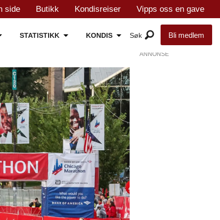
n side
Butikk
Kondisreiser
Vipps oss en gave
Bli medlem
STATISTIKK
KONDIS
ANNONSE