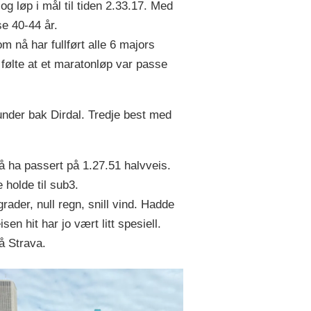
g løp i mål til tiden 2.33.17. Med
se 40-44 år.
m nå har fullført alle 6 majors
følte at et maratonløp var passe
nder bak Dirdal. Tredje best med
å ha passert på 1.27.51 halvveis.
 holde til sub3.
ader, null regn, snill vind. Hadde
en hit har jo vært litt spesiell.
å Strava.