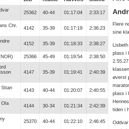
dvar
Andr
25362
40-44
01:17:04
2:33:17
Flere n
ans Chr.
4142
35-39
01:17:19
2:36:23
sine kl
indre
4152
35-39
01:18:33
2:38:27
Lisbeth
plass i
 (NOR)
25366
45-49
01:19:54
2:38:50
2.55.27
ord
klassen
lsson
4147
35-39
01:19:41
2:40:39
øverst 
maraton
 Stian
4143
40-44
01:20:07
2:40:55
plass i 
Hennes 
 Ola
4144
30-34
01:21:34
2:42:39
tiden i 
ony
25370
40-44
01:22:10
2:46:45
Oddvar 