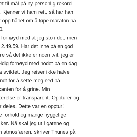
et til mål på ny personlig rekord
. Kjenner vi ham rett, så har han
tt opp håpet om å løpe maraton på
0.
g fornøyd med at jeg sto i det, men
r 2.49.59. Har det inne på en god
e så det ikke er noen tvil, jeg er
eldig fornøyd med hodet på en dag
a sviktet. Jeg reiser ikke halve
undt for å sette meg ned på
kanten for å grine. Min
værelse er transparent. Oppturer og
r deles. Dette var en opptur!
e forhold og mange hyggelige
er. Nå skal jeg ut i gatene og
n atmosfæren, skriver Thunes på