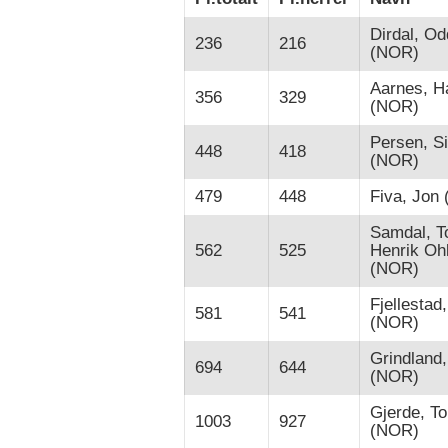
Dirdal, Od
236
216
(NOR)
Aarnes, H
356
329
(NOR)
Persen, S
448
418
(NOR)
479
448
Fiva, Jon
Samdal, T
562
525
Henrik Oh
(NOR)
Fjellestad,
581
541
(NOR)
Grindland,
694
644
(NOR)
Gjerde, T
1003
927
(NOR)