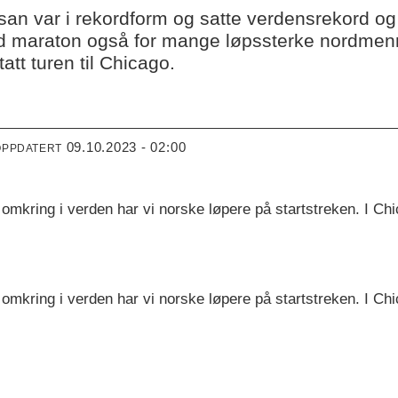
san var i rekordform og satte verdensrekord o
 maraton også for mange løpssterke nordmenn. V
tt turen til Chicago.
09.10.2023 - 02:00
OPPDATERT
 omkring i verden har vi norske løpere på startstreken. I Ch
 omkring i verden har vi norske løpere på startstreken. I Ch