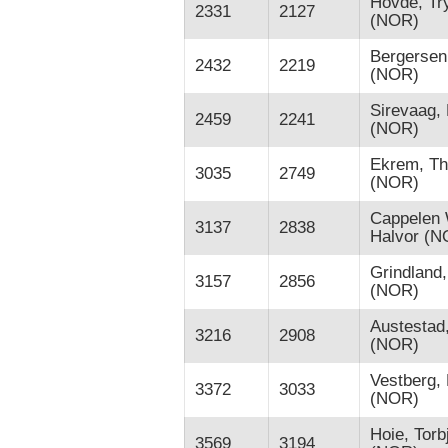
Hovde, Tr
2331
2127
(NOR)
Bergersen,
2432
2219
(NOR)
Sirevaag,
2459
2241
(NOR)
Ekrem, T
3035
2749
(NOR)
Cappelen 
3137
2838
Halvor (N
Grindland,
3157
2856
(NOR)
Austestad
3216
2908
(NOR)
Vestberg,
3372
3033
(NOR)
Hoie, Torb
3569
3194