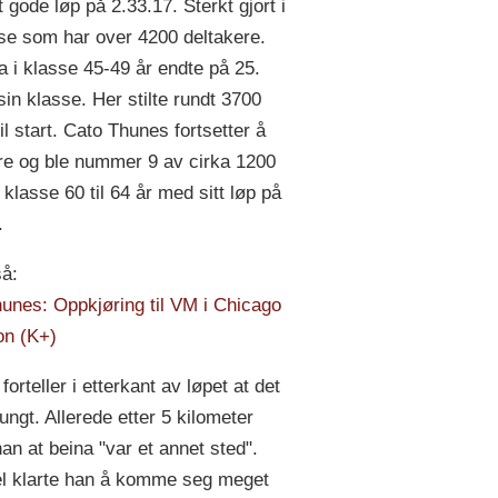
 gode løp på 2.33.17. Sterkt gjort i
se som har over 4200 deltakere.
a i klasse 45-49 år endte på 25.
sin klasse. Her stilte rundt 3700
il start. Cato Thunes fortsetter å
e og ble nummer 9 av cirka 1200
 klasse 60 til 64 år med sitt løp på
.
å:
unes: Oppkjøring til VM i Chicago
on (K+)
orteller i etterkant av løpet at det
ungt. Allerede etter 5 kilometer
han at beina "var et annet sted".
el klarte han å komme seg meget