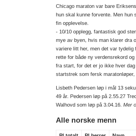
Chicago maraton var bare Eriksens 
hun skal kunne forvente. Men hun s
fin opplevelse.
- 10/10 opplegg, fantastisk god ste
mye av byen, hvis man klarer dra op
variere litt her, men det var tydelig f
rette for både ny verdensrekord og
fra start, for det er jo ikke hver da
startstrek som fersk maratonløper, f
Lisbeth Pedersen løp i mål 13 seku
49 år. Pedersen løp på 2.55.27 Tred
Walhovd som løp på 3.04.16.
Mer o
Alle norske menn
Pl.totalt
Pl.herrer
Navn