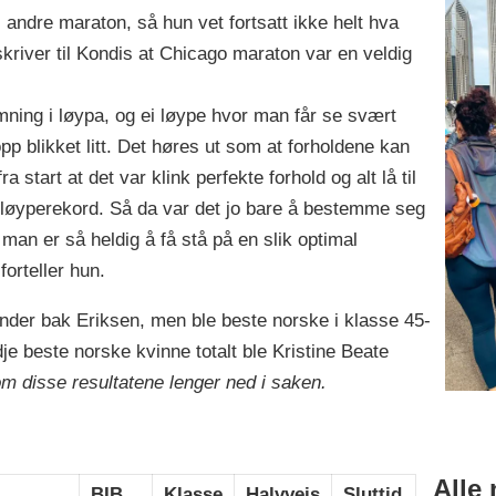
andre maraton, så hun vet fortsatt ikke helt hva
kriver til Kondis at Chicago maraton var en veldig
mning i løypa, og ei løype hvor man får se svært
p blikket litt. Det høres ut som at forholdene kan
ra start at det var klink perfekte forhold og alt lå til
 løyperekord. Så da var det jo bare å bestemme seg
g man er så heldig å få stå på en slik optimal
orteller hun.
nder bak Eriksen, men ble beste norske i klasse 45-
je beste norske kvinne totalt ble Kristine Beate
m disse resultatene lenger ned i saken.
Alle
BIB
Klasse
Halvveis
Sluttid