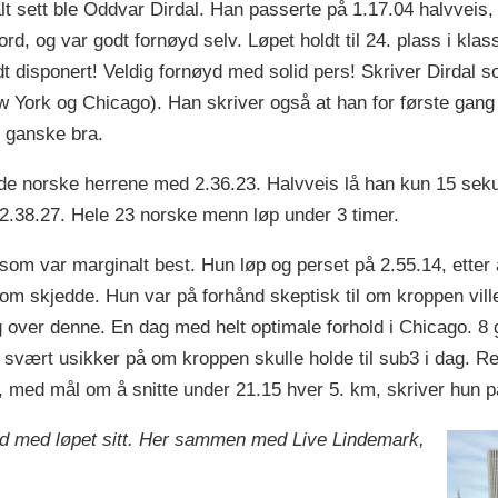
t sett ble Oddvar Dirdal. Han passerte på 1.17.04 halvveis, o
ord, og var godt fornøyd selv. Løpet holdt til 24. plass i klas
t disponert! Veldig fornøyd med solid pers! Skriver Dirdal so
w York og Chicago). Han skriver også at han for første gang 
t ganske bra.
de norske herrene med 2.36.23. Halvveis lå han kun 15 seku
2.38.27. Hele 23 norske menn løp under 3 timer.
som var marginalt best. Hun løp og perset på 2.55.14, etter 
som skjedde. Hun var på forhånd skeptisk til om kroppen ville
 over denne. En dag med helt optimale forhold i Chicago. 8 gr
 svært usikker på om kroppen skulle holde til sub3 i dag. Reis
e, med mål om å snitte under 21.15 hver 5. km, skriver hun p
nøyd med løpet sitt. Her sammen med Live Lindemark,