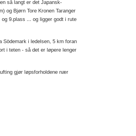
men så langt er det Japansk-
m) og Bjørn Tore Kronen Taranger
 9.plass ... og ligger godt i rute
da Södemark i ledelsen, 5 km foran
t i teten - så det er løpere lenger
lufting gjør løpsforholdene nær