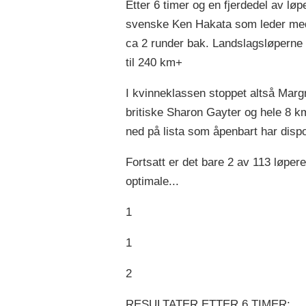
Etter 6 timer og en fjerdedel av lø
svenske Ken Hakata som leder med 
ca 2 runder bak. Landslagsløperne S
til 240 km+
I kvinneklassen stoppet altså Marg
britiske Sharon Gayter og hele 8 km 
ned på lista som åpenbart har disp
Fortsatt er det bare 2 av 113 løpere
optimale...
1
1
2
RESULTATER ETTER 6 TIMER: