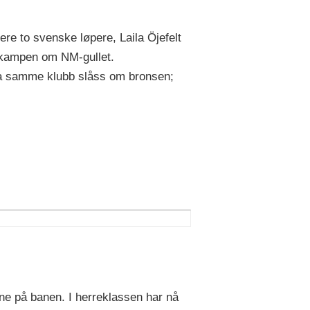
re to svenske løpere, Laila Öjefelt
i kampen om NM-gullet.
fra samme klubb slåss om bronsen;
erne på banen. I herreklassen har nå