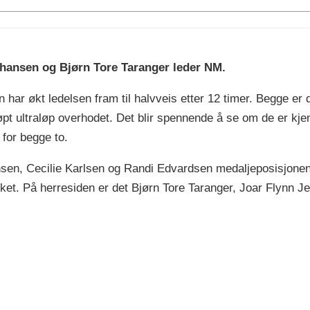
ohansen og Bjørn Tore Taranger leder NM.
ar økt ledelsen fram til halvveis etter 12 timer. Begge er d
t ultraløp overhodet. Det blir spennende å se om de er kjem
 for begge to.
sen, Cecilie Karlsen og Randi Edvardsen medaljeposisjonene 
ikket. På herresiden er det Bjørn Tore Taranger, Joar Flynn