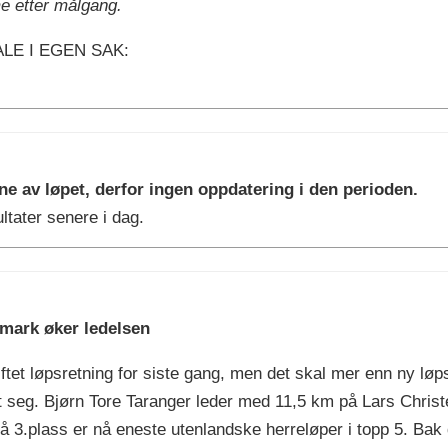
me etter målgang.
LE I EGEN SAK:
ne av løpet, derfor ingen oppdatering i den perioden.
tater senere i dag.
rmark øker ledelsen
ftet løpsretning for siste gang, men det skal mer enn ny løpsr
et seg. Bjørn Tore Taranger leder med 11,5 km på Lars Chr
 3.plass er nå eneste utenlandske herreløper i topp 5. Bak