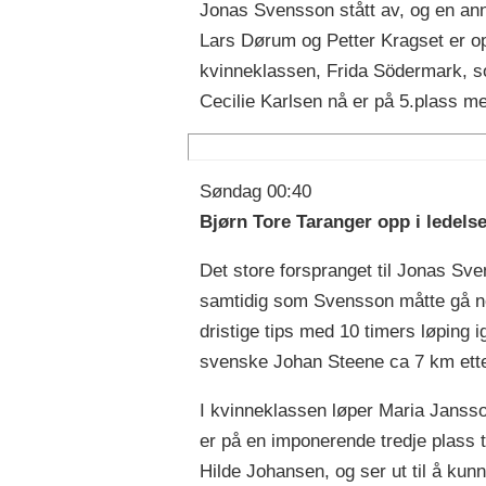
Jonas Svensson stått av, og en ann
Lars Dørum og Petter Kragset er op
kvinneklassen, Frida Södermark, so
Cecilie Karlsen nå er på 5.plass 
Søndag 00:40
Bjørn Tore Taranger opp i ledels
Det store forspranget til Jonas Sve
samtidig som Svensson måtte gå noe
dristige tips med 10 timers løping i
svenske Johan Steene ca 7 km ette
I kvinneklassen løper Maria Jansso
er på en imponerende tredje plass to
Hilde Johansen, og ser ut til å kunn