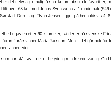
pet er det selvsagt umulig å snakke om absolutte favoritter, 
litt over 68 km med Jonas Svensson ca 1 runde bak (546 
ørstad, Dørum og Flynn Jensen ligger på henholdsvis 4. 8. og
rethe Løgavlen etter 60 kilometer, så der er nå svenske Fri
foran fjorårsvinner Maria Jansson. Men... det går nok for for
onert annerledes.
 som har stått av... det er betydelig mindre enn vanlig. God 