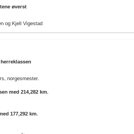
tene øverst
n og Kjell Vigestad
 herreklassen
rs, norgesmester.
sen med 214,282 km.
 med 177,292 km.