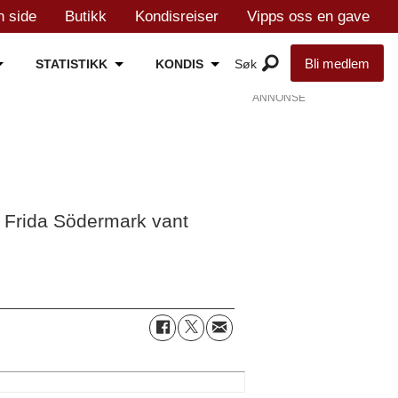
n side
Butikk
Kondisreiser
Vipps oss en gave
Bli medlem
STATISTIKK
KONDIS
ANNONSE
og Frida Södermark vant