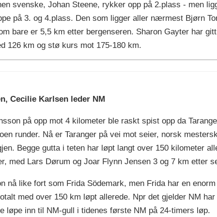
en svenske, Johan Steene, rykker opp på 2.plass - men ligge
pe på 3. og 4.plass. Den som ligger aller nærmest Bjørn Tor
m bare er 5,5 km etter bergenseren. Sharon Gayter har gitt s
med 126 km og stø kurs mot 175-180 km.
en, Cecilie Karlsen leder NM
nsson på opp mot 4 kilometer ble raskt spist opp da Taranger
n runder. Nå er Taranger på vei mot seier, norsk mesterskap
gjen. Begge gutta i teten har løpt langt over 150 kilometer all
r, med Lars Dørum og Joar Flynn Jensen 3 og 7 km etter s
n nå like fort som Frida Södemark, men Frida har en enorm l
talt med over 150 km løpt allerede. Npr det gjelder NM har Ce
e løpe inn til NM-gull i tidenes første NM på 24-timers løp.