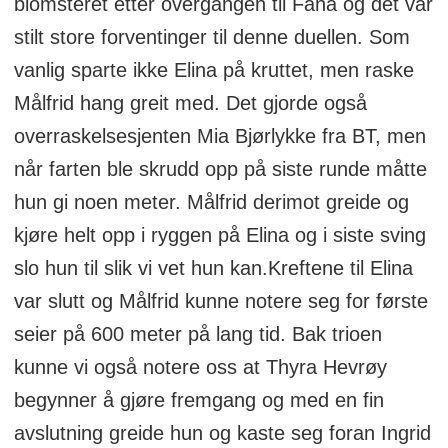
blomsteret etter overgangen til Fana og det var
stilt store forventinger til denne duellen. Som
vanlig sparte ikke Elina på kruttet, men raske
Målfrid hang greit med. Det gjorde også
overraskelsesjenten Mia Bjørlykke fra BT, men
når farten ble skrudd opp på siste runde måtte
hun gi noen meter. Målfrid derimot greide og
kjøre helt opp i ryggen på Elina og i siste sving
slo hun til slik vi vet hun kan.Kreftene til Elina
var slutt og Målfrid kunne notere seg for første
seier på 600 meter på lang tid. Bak trioen
kunne vi også notere oss at Thyra Hevrøy
begynner å gjøre fremgang og med en fin
avslutning greide hun og kaste seg foran Ingrid