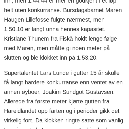
inn, men 1.44,44 er mer en godkjent i et løp
helt uten konkurranse. Bursdagsbarnet Maren
Haugen Lillefosse fulgte nærmest, men
1.50.10 er langt unna hennes kapasitet.
Kristiane Thunem fra Fiskå holdt lenge følge
med Maren, men måtte gi noen meter på
slutten og ble klokket inn på 1.53,20.
Supertalentet Lars Lunde i gutter 15 år skulle
få langt hardere konkurranse enn ventet av en
annen øyboer, Joakim Sundgot Gustavsen.
Allerede fra første meter kjørte gutten fra
Hareidlandet opp farten og i perioder gikk det
virkelig fort. Da klokken ringte satte som vanlig