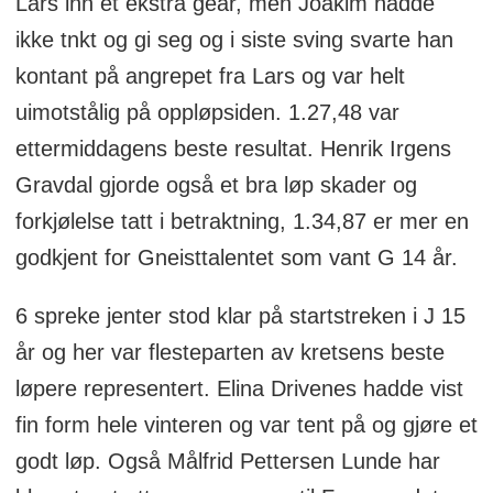
Lars inn et ekstra gear, men Joakim hadde
ikke tnkt og gi seg og i siste sving svarte han
kontant på angrepet fra Lars og var helt
uimotstålig på oppløpsiden. 1.27,48 var
ettermiddagens beste resultat. Henrik Irgens
Gravdal gjorde også et bra løp skader og
forkjølelse tatt i betraktning, 1.34,87 er mer en
godkjent for Gneisttalentet som vant G 14 år.
6 spreke jenter stod klar på startstreken i J 15
år og her var flesteparten av kretsens beste
løpere representert. Elina Drivenes hadde vist
fin form hele vinteren og var tent på og gjøre et
godt løp. Også Målfrid Pettersen Lunde har