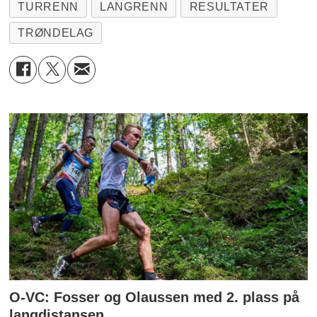
TURRENN
LANGRENN
RESULTATER
TRØNDELAG
O-VC: Fosser og Olaussen med 2. plass på
langdistansen