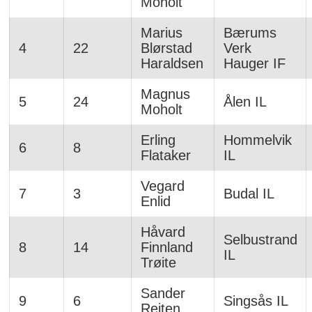
Moholt
Marius
Bærums
4
22
Blørstad
Verk
Haraldsen
Hauger IF
Magnus
5
24
Ålen IL
Moholt
Erling
Hommelvik
6
8
Flataker
IL
Vegard
7
3
Budal IL
Enlid
Håvard
Selbustrand
8
14
Finnland
IL
Trøite
Sander
9
6
Singsås IL
Reiten