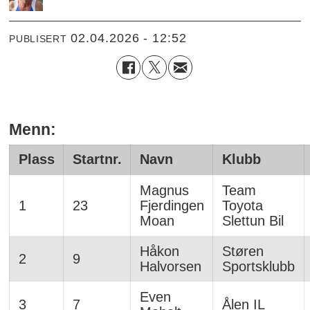
02.04.2026 - 12:52
PUBLISERT
Menn:
Plass
Startnr.
Navn
Klubb
Magnus
Team
1
23
Fjerdingen
Toyota
Moan
Slettun Bil
Håkon
Støren
2
9
Halvorsen
Sportsklubb
Even
3
7
Ålen IL