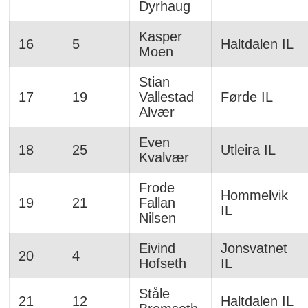
Dyrhaug
Kasper
16
5
Haltdalen IL
Moen
Stian
17
19
Vallestad
Førde IL
Alvær
Even
18
25
Utleira IL
Kvalvær
Frode
Hommelvik
19
21
Fallan
IL
Nilsen
Eivind
Jonsvatnet
20
4
Hofseth
IL
Ståle
21
12
Haltdalen IL