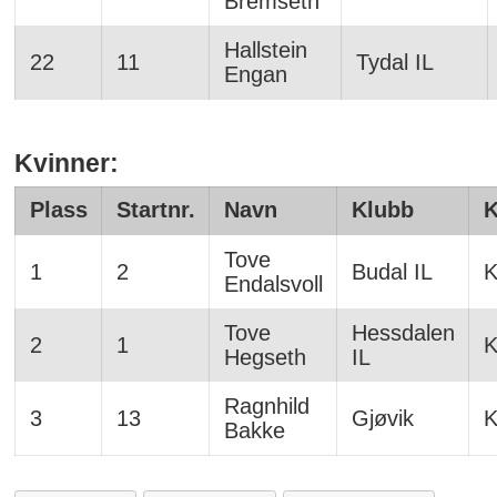
Bremseth
Hallstein
22
11
Tydal IL
Engan
Kvinner:
Plass
Startnr.
Navn
Klubb
K
Tove
1
2
Budal IL
K
Endalsvoll
Tove
Hessdalen
2
1
K
Hegseth
IL
Ragnhild
3
13
Gjøvik
K
Bakke