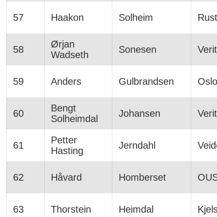
57
Haakon
Solheim
Rust
Ørjan
58
Sonesen
Veri
Wadseth
59
Anders
Gulbrandsen
Osl
Bengt
60
Johansen
Veri
Solheimdal
Petter
61
Jerndahl
Veid
Hasting
62
Håvard
Homberset
OUS
63
Thorstein
Heimdal
Kjel