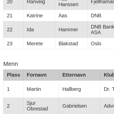
20
Ranveig
Fjellhama
Hanssen
21
Katrine
Aas
DNB
DNB Ban
22
Ida
Hammer
ASA
23
Merete
Blakstad
Oslo
Menn
Plass
Fornavn
Etternavn
Klu
1
Martin
Hallberg
Dr. 
Sjur
2
Gabrielsen
Advo
Obrestad