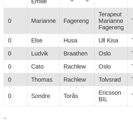
Emilie
Terapeut
0
Marianne
Fagereng
Marianne
Fagereng
0
Else
Husa
Ull Kisa
0
Ludvik
Braathen
Oslo
0
Cato
Rachlew
Oslo
0
Thomas
Rachlew
Tolvsrød
Ericsson
0
Sondre
Torås
BIL
-