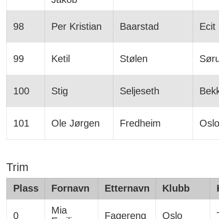
98
Per Kristian
Baarstad
Ecit
99
Ketil
Stølen
Sør
100
Stig
Seljeseth
Bek
101
Ole Jørgen
Fredheim
Osl
Trim
Plass
Fornavn
Etternavn
Klubb
Mia
0
Fagereng
Oslo