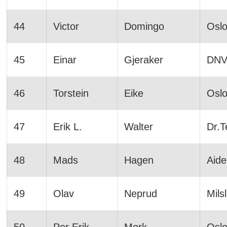
44
Victor
Domingo
Osl
45
Einar
Gjeraker
DN
46
Torstein
Eike
Osl
47
Erik L.
Walter
Dr.T
48
Mads
Hagen
Aide
49
Olav
Neprud
Mils
50
Per Erik
Mork
Osl