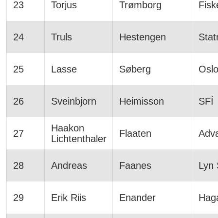
23
Torjus
Trømborg
Fisk
24
Truls
Hestengen
Stat
25
Lasse
Søberg
Osl
26
Sveinbjorn
Heimisson
SFÍ
Haakon
27
Flaaten
Adva
Lichtenthaler
28
Andreas
Faanes
Lyn 
29
Erik Riis
Enander
Hag