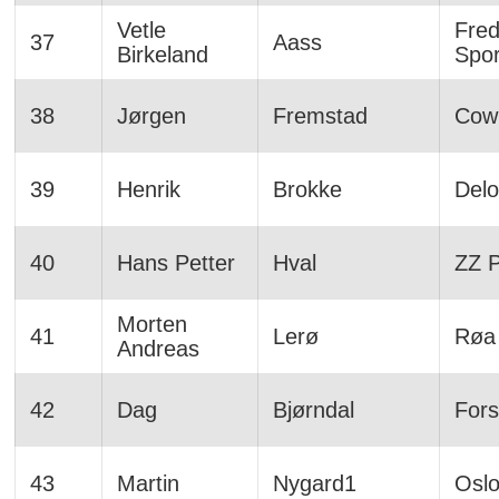
Vetle
Fred
37
Aass
Birkeland
Spor
38
Jørgen
Fremstad
Cowi
39
Henrik
Brokke
Delo
40
Hans Petter
Hval
ZZ P
Morten
41
Lerø
Røa 
Andreas
42
Dag
Bjørndal
Fors
43
Martin
Nygard1
Osl