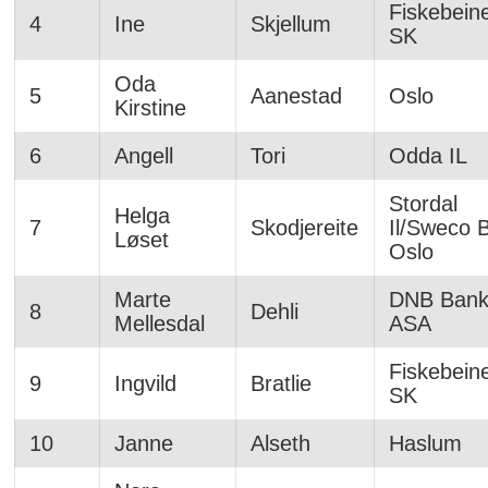
Fiskebein
4
Ine
Skjellum
SK
Oda
5
Aanestad
Oslo
Kirstine
6
Angell
Tori
Odda IL
Stordal
Helga
7
Skodjereite
Il/Sweco 
Løset
Oslo
Marte
DNB Ban
8
Dehli
Mellesdal
ASA
Fiskebein
9
Ingvild
Bratlie
SK
10
Janne
Alseth
Haslum