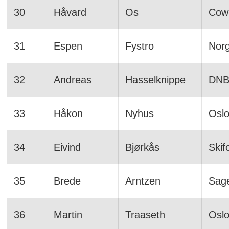
30
Håvard
Os
Cow
31
Espen
Fystro
Norg
32
Andreas
Hasselknippe
DNB
33
Håkon
Nyhus
Osl
34
Eivind
Bjørkås
Skif
35
Brede
Arntzen
Sage
36
Martin
Traaseth
Oslo