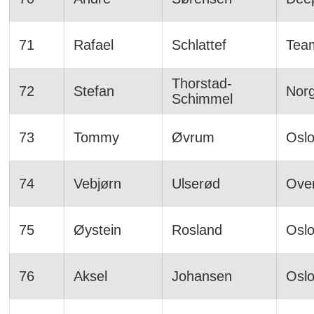
71
Rafael
Schlattef
Team
Thorstad-
72
Stefan
Norg
Schimmel
73
Tommy
Øvrum
Osl
74
Vebjørn
Ulserød
Over
75
Øystein
Rosland
Osl
76
Aksel
Johansen
Osl