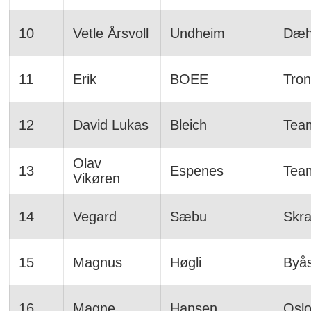
10
Vetle Årsvoll
Undheim
Dæhl
11
Erik
BOEE
Tro
12
David Lukas
Bleich
Tea
Olav
13
Espenes
Tea
Vikøren
14
Vegard
Sæbu
Skra
15
Magnus
Høgli
Byås
16
Magne
Hansen
Oslo