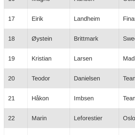
17
Eirik
Landheim
Fin
18
Øystein
Brittmark
Swe
19
Kristian
Larsen
Mad
20
Teodor
Danielsen
Team
21
Håkon
Imbsen
Tea
22
Marin
Leforestier
Osl