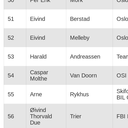
51
Eivind
Berstad
Osl
52
Eivind
Melleby
Osl
53
Harald
Andreassen
Team
Caspar
54
Van Doorn
OSI
Molthe
Skif
55
Arne
Rykhus
BIL 
Øivind
56
Thorvald
Trier
FBI 
Due