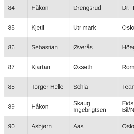
84
Håkon
Drengsrud
Dr. 
85
Kjetil
Utrimark
Osl
86
Sebastian
Øverås
Höe
87
Kjartan
Øxseth
Rome
88
Torger Helle
Schia
Tea
Skaug
Eids
89
Håkon
Ingebrigtsen
Bil/
90
Asbjørn
Aas
Osl