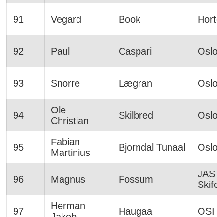
91
Vegard
Book
Hort
92
Paul
Caspari
Osl
93
Snorre
Lægran
Osl
Ole
94
Skilbred
Osl
Christian
Fabian
95
Bjorndal Tunaal
Osl
Martinius
JAS 
96
Magnus
Fossum
Skif
Herman
97
Haugaa
OSI
Jakob