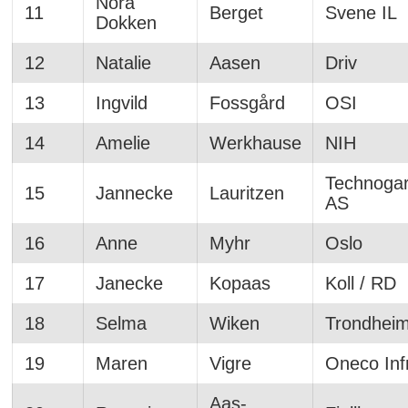
Nora
11
Berget
Svene IL
Dokken
12
Natalie
Aasen
Driv
13
Ingvild
Fossgård
OSI
14
Amelie
Werkhause
NIH
Technoga
15
Jannecke
Lauritzen
AS
16
Anne
Myhr
Oslo
17
Janecke
Kopaas
Koll / RD
18
Selma
Wiken
Trondhei
19
Maren
Vigre
Oneco Inf
Aas-