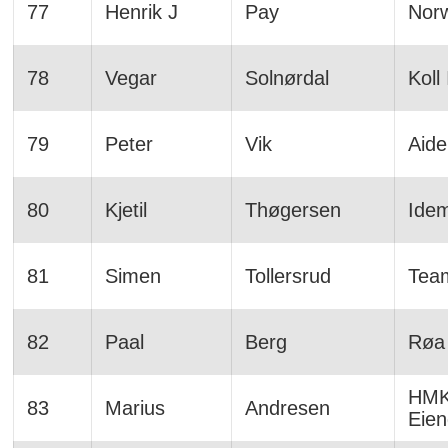
77
Henrik J
Pay
Norw
78
Vegar
Solnørdal
Koll 
79
Peter
Vik
Aide
80
Kjetil
Thøgersen
Ide
81
Simen
Tollersrud
Tea
82
Paal
Berg
Røa 
HMK
83
Marius
Andresen
Eien