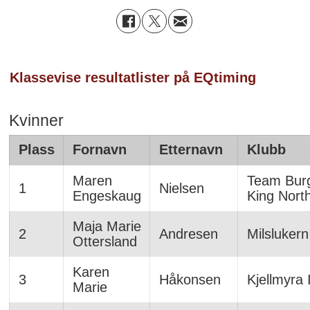
Klassevise resultatlister på EQtiming
Kvinner
Plass
Fornavn
Etternavn
Klubb
Maren
Team Bur
1
Nielsen
Engeskaug
King Nort
Maja Marie
2
Andresen
Milslukern
Ottersland
Karen
3
Håkonsen
Kjellmyra 
Marie