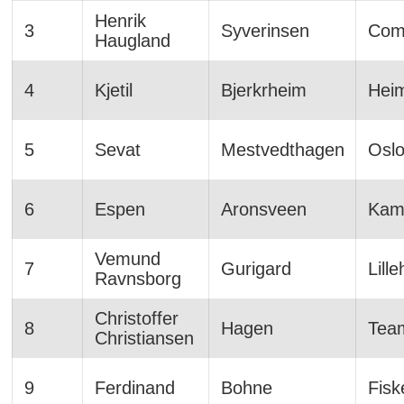
Henrik
3
Syverinsen
Com
Haugland
4
Kjetil
Bjerkrheim
Heim
5
Sevat
Mestvedthagen
Osl
6
Espen
Aronsveen
Kam
Vemund
7
Gurigard
Lill
Ravnsborg
Christoffer
8
Hagen
Tea
Christiansen
9
Ferdinand
Bohne
Fisk