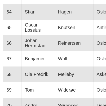
64
Stian
Hagen
Osl
Oscar
65
Knutsen
Anti
Lossius
Johan
66
Reinertsen
Osl
Hermstad
67
Benjamin
Wolf
Osl
68
Ole Fredrik
Melleby
Ask
69
Tom
Widerøe
Osl
70
Andre
Sørensen
Dee