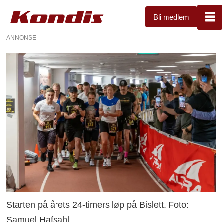
Bli medlem
ANNONSE
Starten på årets 24-timers løp på Bislett. Foto:
Samuel Hafsahl