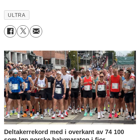
ULTRA
Deltakerrekord med i overkant av 74 100
som løp norske halvmaraton i fjor