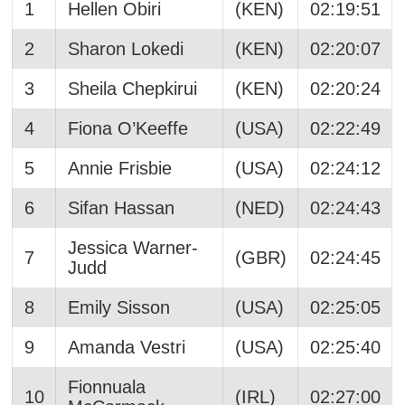
1
Hellen Obiri
(KEN)
02:19:51
2
Sharon Lokedi
(KEN)
02:20:07
3
Sheila Chepkirui
(KEN)
02:20:24
4
Fiona O’Keeffe
(USA)
02:22:49
5
Annie Frisbie
(USA)
02:24:12
6
Sifan Hassan
(NED)
02:24:43
Jessica Warner-
7
(GBR)
02:24:45
Judd
8
Emily Sisson
(USA)
02:25:05
9
Amanda Vestri
(USA)
02:25:40
Fionnuala
10
(IRL)
02:27:00