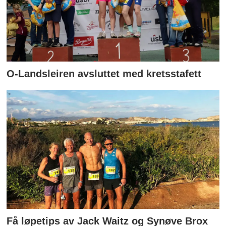
O-Landsleiren avsluttet med kretsstafett
Få løpetips av Jack Waitz og Synøve Brox