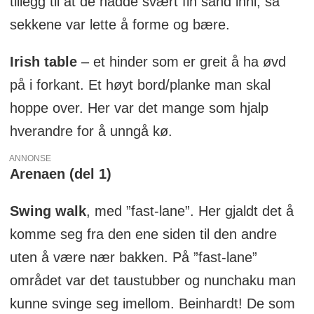
tillegg til at de hadde svært fin sand inni, så
sekkene var lette å forme og bære.
Irish table
– et hinder som er greit å ha øvd
på i forkant. Et høyt bord/planke man skal
hoppe over. Her var det mange som hjalp
hverandre for å unngå kø.
ANNONSE
Arenaen (del 1)
Swing walk
, med ”fast-lane”. Her gjaldt det å
komme seg fra den ene siden til den andre
uten å være nær bakken. På ”fast-lane”
området var det taustubber og nunchaku man
kunne svinge seg imellom. Beinhardt! De som