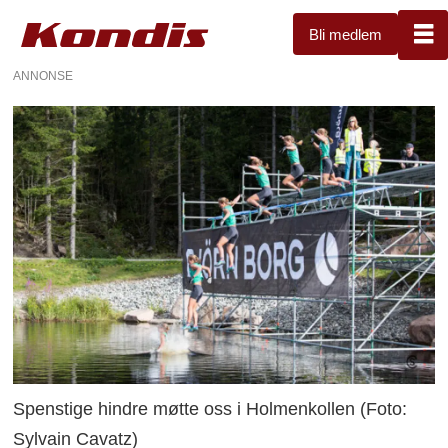
Bli medlem
ANNONSE
Spenstige hindre møtte oss i Holmenkollen (Foto:
Sylvain Cavatz)