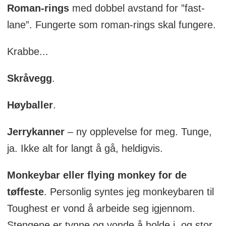
Roman-rings
med dobbel avstand for ”fast-
lane”. Fungerte som roman-rings skal fungere.
Krabbe...
Skråvegg
.
Høyballer
.
Jerrykanner
– ny opplevelse for meg. Tunge,
ja. Ikke alt for langt å gå, heldigvis.
Monkeybar eller flying monkey for de
tøffeste
. Personlig syntes jeg monkeybaren til
Toughest er vond å arbeide seg igjennom.
Stengene er tynne og vonde å holde i, og stor