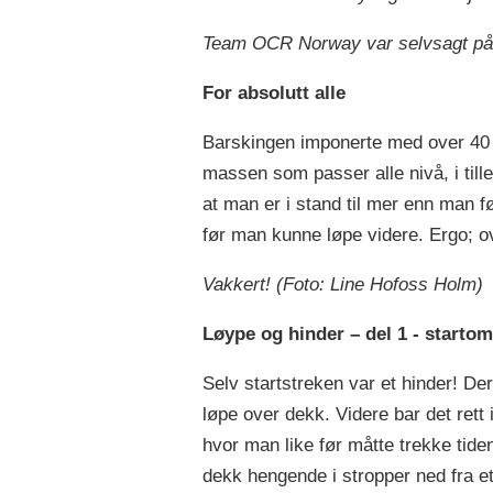
Team OCR Norway var selvsagt på 
For absolutt alle
Barskingen imponerte med over 40 kr
massen som passer alle nivå, i tilleg
at man er i stand til mer enn man f
før man kunne løpe videre. Ergo; o
Vakkert! (Foto: Line Hofoss Holm)
Løype og hinder – del 1 - starto
Selv startstreken var et hinder! De
løpe over dekk. Videre bar det rett
hvor man like før måtte trekke tide
dekk hengende i stropper ned fra e