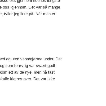
presse oss gjennom tidenes lengste
sse oss igjennom. Det var så mange
, tviler jeg ikke på. Når man er
 med og uten vann/gjørme under. Det
, og som forøvrig var svært godt
r kom ett av de nye, men nå fast
ulle klatres over. Det var ikke