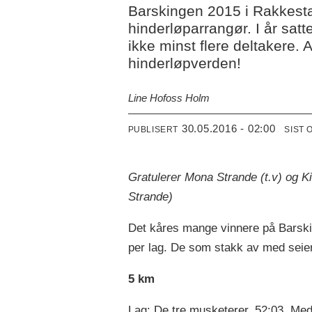
Barskingen 2015 i Rakkestad
hinderløparrangør. I år sat
ikke minst flere deltakere.
hinderløpverden!
Line Hofoss Holm
30.05.2016 - 02:00
PUBLISERT
SIST 
Gratulerer Mona Strande (t.v) og K
Strande)
Det kåres mange vinnere på Barskinge
per lag. De som stakk av med seier
5 km
Lag: De tre musketerer, 52:03. Me