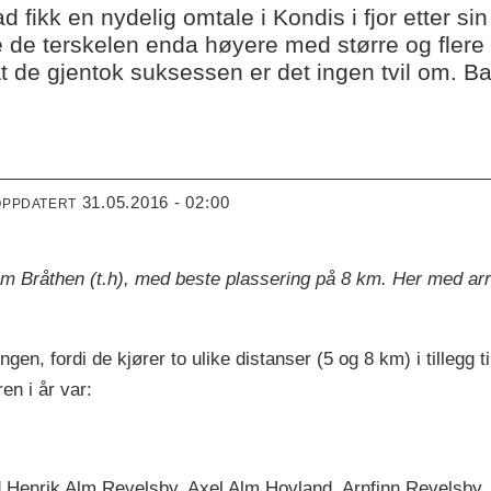
 fikk en nydelig omtale i Kondis i fjor etter si
te de terskelen enda høyere med større og flere 
 At de gjentok suksessen er det ingen tvil om. B
31.05.2016 - 02:00
OPPDATERT
im Bråthen (t.h), med beste plassering på 8 km. Her med ar
n, fordi de kjører to ulike distanser (5 og 8 km) i tillegg ti
en i år var:
d Henrik Alm Revelsby, Axel Alm Hovland, Arnfinn Revelsby