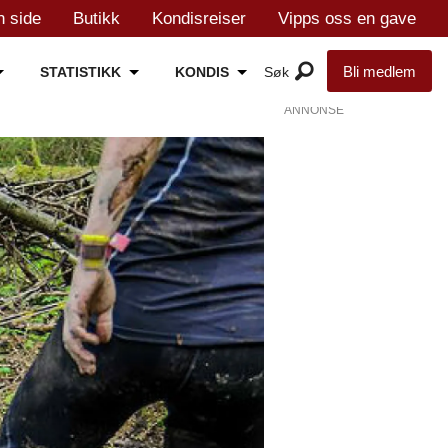
n side
Butikk
Kondisreiser
Vipps oss en gave
Bli medlem
STATISTIKK
KONDIS
ANNONSE