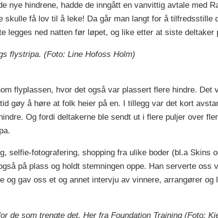
e de nye hindrene, hadde de inngått en vanvittig avtale med 
e skulle få lov til å leke! Da går man langt for å tilfredsstill
legges ned natten før løpet, og like etter at siste deltaker
gs flystripa. (Foto: Line Hofoss Holm)
om flyplassen, hvor det også var plassert flere hindre. Det v
tid gøy å høre at folk heier på en. I tillegg var det kort avst
dre. Og fordi deltakerne ble sendt ut i flere puljer over fle
pa.
g, selfie-fotografering, shopping fra ulike boder (bl.a Skin
gså på plass og holdt stemningen oppe. Han serverte oss vari
e og gav oss et og annet intervju av vinnere, arrangører og l
for de som trengte det. Her fra Foundation Training (Foto: 