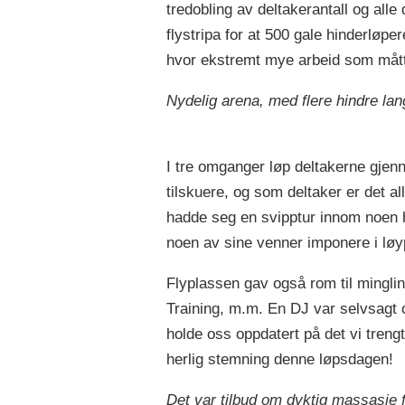
tredobling av deltakerantall og all
flystripa for at 500 gale hinderløper
hvor ekstremt mye arbeid som måtte 
Nydelig arena, med flere hindre lan
I tre omganger løp deltakerne gjenn
tilskuere, og som deltaker er det all
hadde seg en svipptur innom noen hin
noen av sine venner imponere i løy
Flyplassen gav også rom til minglin
Training, m.m. En DJ var selvsagt o
holde oss oppdatert på det vi trengt
herlig stemning denne løpsdagen!
Det var tilbud om dyktig massasje 