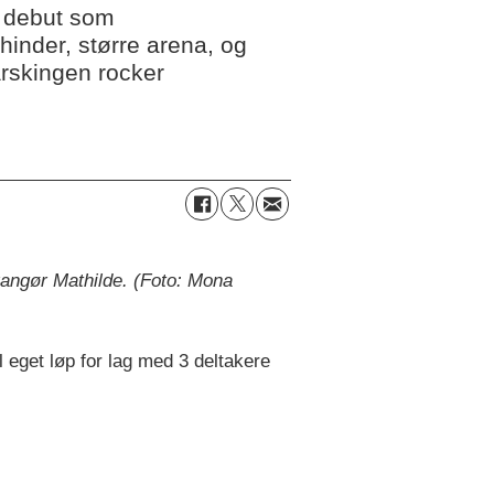
n debut som
hinder, større arena, og
arskingen rocker
rangør Mathilde. (Foto: Mona
l eget løp for lag med 3 deltakere