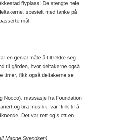
Rakkestad flyplass! De stengte hele
e deltakerne, spesielt med tanke på
 passerte mål.
ar en genial måte å tiltrekke seg
and til gården, hvor deltakerne også
re timer, fikk også deltakerne se
s og Nocco), massasje fra Foundation
ert og bra musikk, var flink til å
iknende. Det var rett og slett en
Kjell Magne Svendsen)