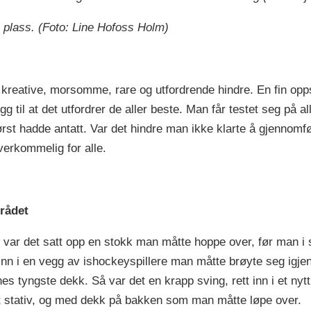
plass. (Foto: Line Hofoss Holm)
eative, morsomme, rare og utfordrende hindre. En fin oppskr
g til at det utfordrer de aller beste. Man får testet seg på a
ørst hadde antatt. Var det hindre man ikke klarte å gjennom
verkommelig for alle.
mrådet
r var det satt opp en stokk man måtte hoppe over, før man i s
 inn i en vegg av ishockeyspillere man måtte brøyte seg igj
nes tyngste dekk. Så var det en krapp sving, rett inn i et n
t stativ, og med dekk på bakken som man måtte løpe over.