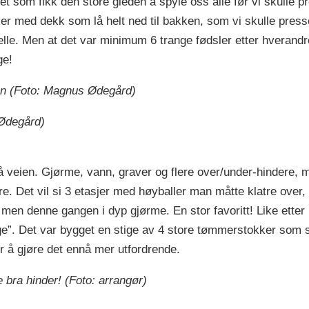
t som fikk den store gleden å spyle oss alle før vi skulle 
ker med dekk som lå helt ned til bakken, som vi skulle pre
lle. Men at det var minimum 6 trange fødsler etter hverandre
ge!
en (Foto: Magnus Ødegård)
Ødegård)
å veien. Gjørme, vann, graver og flere over/under-hindere,
e. Det vil si 3 etasjer med høyballer man måtte klatre over
, men denne gangen i dyp gjørme. En stor favoritt! Like ette
ge”. Det var bygget en stige av 4 store tømmerstokker som sk
r å gjøre det ennå mer utfordrende.
 bra hinder! (Foto: arrangør)