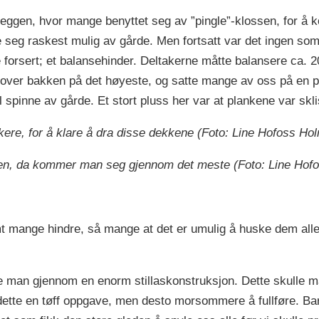
ggen, hvor mange benyttet seg av ”pingle”-klossen, for å k
e seg raskest mulig av gårde. Men fortsatt var det ingen som 
le forsert; et balansehinder. Deltakerne måtte balansere ca.
 over bakken på det høyeste, og satte mange av oss på en p
il spinne av gårde. Et stort pluss her var at plankene var skli
takere, for å klare å dra disse dekkene (Foto: Line Hofoss Ho
nen, da kommer man seg gjennom det meste (Foto: Line Hof
mange hindre, så mange at det er umulig å huske dem alle i
man gjennom en enorm stillaskonstruksjon. Dette skulle man
tte en tøff oppgave, men desto morsommere å fullføre. Bare