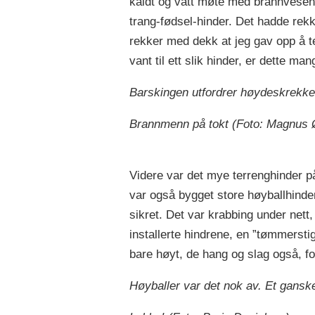
kaldt og vått møte med brannvesene
trang-fødsel-hinder. Det hadde rek
rekker med dekk at jeg gav opp å te
vant til ett slik hinder, er dette man
Barskingen utfordrer høydeskrekk
Brannmenn på tokt (Foto: Magnus 
Videre var det mye terrenghinder p
var også bygget store høyballhinder
sikret. Det var krabbing under nett
installerte hindrene, en ”tømmersti
bare høyt, de hang og slag også, fo
Høyballer var det nok av. Et ganske