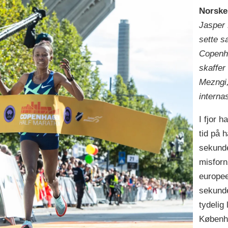
Norske
Jasper 
sette s
Copenh
skaffer
Mezngi
internas
I fjor 
tid på 
sekunde
misforn
europee
sekunde
tydelig
Københa