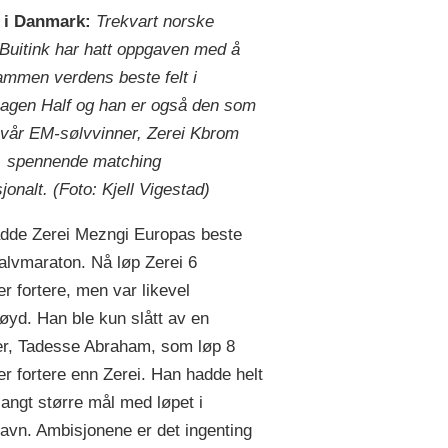
 i Danmark:
Trekvart norske
Buitink har hatt oppgaven med å
ammen verdens beste felt i
agen Half og han er også den som
 vår EM-sølvvinner, Zerei Kbrom
, spennende matching
jonalt. (Foto: Kjell Vigestad)
hadde Zerei Mezngi Europas beste
halvmaraton. Nå løp Zerei 6
r fortere, men var likevel
øyd. Han ble kun slått av en
r, Tadesse Abraham, som løp 8
r fortere enn Zerei. Han hadde helt
 langt større mål med løpet i
vn. Ambisjonene er det ingenting