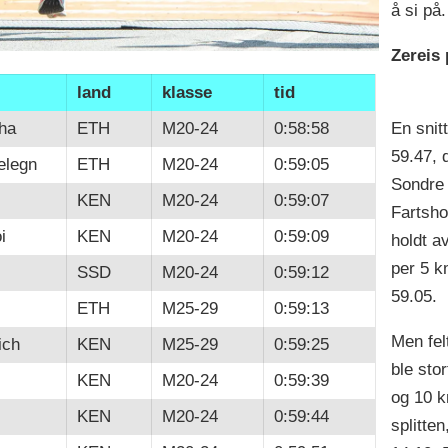
å si på.
Zereis 
land
klasse
tid
ha
ETH
M20-24
0:58:58
En snitt
59.47, d
elegn
ETH
M20-24
0:59:05
Sondre 
KEN
M20-24
0:59:07
Fartsho
i
KEN
M20-24
0:59:09
holdt av
per 5 km
SSD
M20-24
0:59:12
59.05.
ETH
M25-29
0:59:13
Men fel
ich
KEN
M25-29
0:59:25
ble stor
KEN
M20-24
0:59:39
og 10 k
KEN
M20-24
0:59:44
splitte