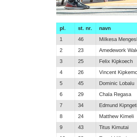
pl.
st. nr.
navn
1
46
Milkesa Menges
2
23
Amedework Wal
3
25
Felix Kipkoech
4
26
Vincent Kipkemo
5
45
Dominic Lobalu
6
29
Chala Regasa
7
34
Edmund Kipnget
8
24
Matthew Kimeli
9
43
Titus Kimutai