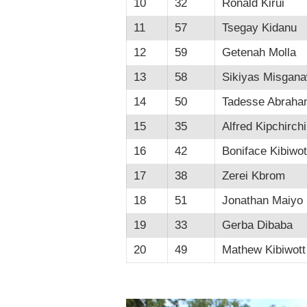
10
32
Ronald Kirui
11
57
Tsegay Kidanu
12
59
Getenah Molla
13
58
Sikiyas Misgan
14
50
Tadesse Abraha
15
35
Alfred Kipchirchi
16
42
Boniface Kibiwot
17
38
Zerei Kbrom
18
51
Jonathan Maiyo
19
33
Gerba Dibaba
20
49
Mathew Kibiwott