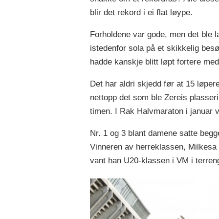
blir det rekord i ei flat løype.
Forholdene var gode, men det ble l
istedenfor sola på et skikkelig bes
hadde kanskje blitt løpt fortere m
Det har aldri skjedd før at 15 løpe
nettopp det som ble Zereis plasse
timen. I Rak Halvmaraton i januar 
Nr. 1 og 3 blant damene satte begg
Vinneren av herreklassen, Milkesa 
vant han U20-klassen i VM i terreng