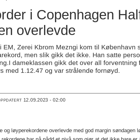
order i Copenhagen Hal
en overlevde
i EM, Zerei Kbrom Mezngi kom til København s
rekord, men slik gikk det ikke. Han satte pers
ng.I dameklassen gikk det over all forventning
rs med 1.12.47 og var strålende fornøyd.
12.09.2023 - 02:00
OPPDATERT
e og løyperekordene overlevde med god margin søndagen lø
 rekordene har nå nådd et nivå som gjør at det ikke bare er