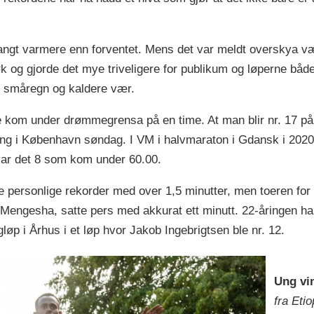
angt varmere enn forventet. Mens det var meldt overskya væ
øk og gjorde det mye triveligere for publikum og løperne båd
ed småregn og kaldere vær.
re kom under drømmegrensa på en time. At man blir nr. 17 på 1
ring i København søndag. I VM i halvmaraton i Gdansk i 202
var det 8 som kom under 60.00.
e personlige rekorder med over 1,5 minutter, men toeren fo
Mengesha, satte pers med akkurat ett minutt. 22-åringen h
løp i Århus i et løp hvor Jakob Ingebrigtsen ble nr. 12.
Ung vi
fra Eti