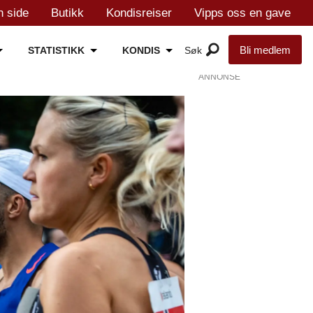
n side
Butikk
Kondisreiser
Vipps oss en gave
Bli medlem
STATISTIKK
KONDIS
ANNONSE