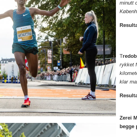
minutt 
Københa
Result
T
redobb
rykket f
kilomet
klar ma
Resulta
Zerei 
begge 