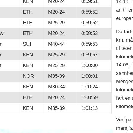
KEN
M20-24
0:59:51
14.10. D
an til e
ETH
M20-24
0:59:52
europar
ETH
M25-29
0:59:52
Da fart
aw
ETH
M20-24
0:59:53
km, mått
m
SUI
M40-44
0:59:53
til tete
r
KEN
M25-29
0:59:57
kilomet
14.06, 
t
KEN
M25-29
1:00:00
sannhet
NOR
M35-39
1:00:01
Mengesh
KEN
M30-34
1:00:24
kilomete
ETH
M20-24
1:00:59
fart en 
kilomet
KEN
M35-39
1:01:13
Ved pas
marsjfa