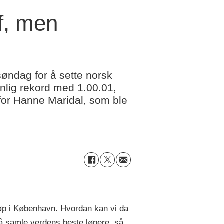
f, men
øndag for å sette norsk
onlig rekord med 1.00.01,
 for Hanne Maridal, som ble
p i København. Hvordan kan vi da
 å samle verdens beste løpere, så