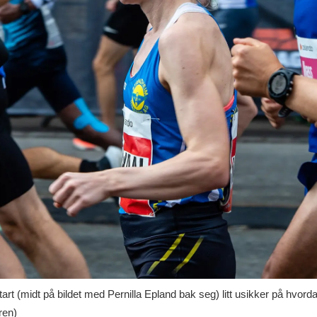
art (midt på bildet med Pernilla Epland bak seg) litt usikker på hvorda
ren)