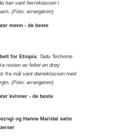
da han vant herreklassen i
vn. (Foto: arrangøren)
ater menn - de beste
elt for Etiopia
:
Tadu Teshome
ra resten av feltet en drøy
er fra mål vant dameklassen med
rgin. (Foto: arrangøren)
ter kvinner - de beste
Mezngi og Hanne Maridal satte
perser