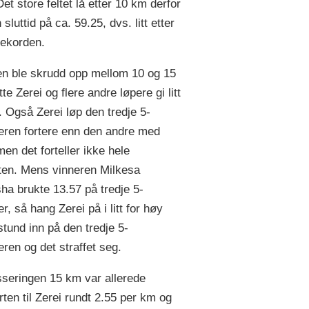
et store feltet lå etter 10 km derfor
n sluttid på ca. 59.25, dvs. litt etter
ekorden.
en ble skrudd opp mellom 10 og 15
e Zerei og flere andre løpere gi litt
n. Også Zerei løp den tredje 5-
eren fortere enn den andre med
men det forteller ikke hele
en. Mens vinneren Milkesa
a brukte 13.57 på tredje 5-
r, så hang Zerei på i litt for høy
stund inn på den tredje 5-
eren og det straffet seg.
seringen 15 km var allerede
rten til Zerei rundt 2.55 per km og