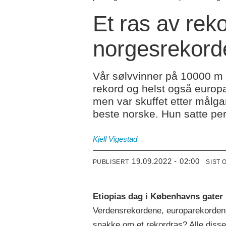
Et ras av rek
norgesrekord
Vår sølvvinner på 10000 m 
rekord og helst også europa
men var skuffet etter målga
beste norske. Hun satte pe
Kjell Vigestad
19.09.2022 - 02:00
PUBLISERT
SIST 
Etiopias dag i Københavns gater
Verdensrekordene, europarekorden
snakke om et rekordras? Alle disse