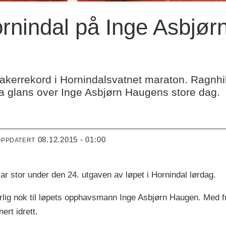
ornindal på Inge Asbjø
takerrekord i Hornindalsvatnet maraton. Ragnh
ra glans over Inge Asbjørn Haugens store dag.
08.12.2015 - 01:00
OPPDATERT
r stor under den 24. utgaven av løpet i Hornindal lørdag.
lig nok til løpets opphavsmann Inge Asbjørn Haugen. Med fu
ert idrett.