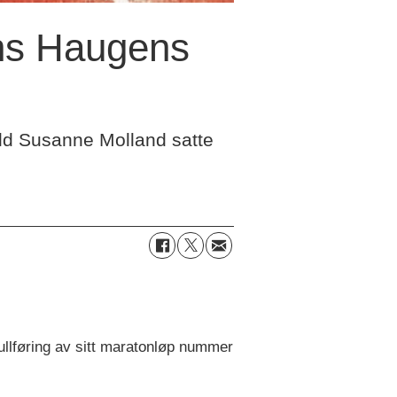
rns Haugens
ild Susanne Molland satte
llføring av sitt maratonløp nummer