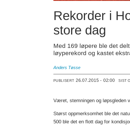
Rekorder i H
store dag
Med 169 løpere ble det del
løyperekord og kastet ekst
Anders Tøsse
26.07.2015 - 02:00
PUBLISERT
SIST 
Været, stemningen og løpsgleden va
Størst oppmerksomhet ble det natur
500 ble det en flott dag for kondisjon