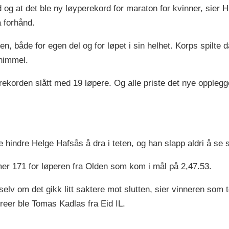
og at det ble ny løyperekord for maraton for kvinner, sier H
 forhånd.
, både for egen del og for løpet i sin helhet. Korps spilte d
 himmel.
ekorden slått med 19 løpere. Og alle priste det nye opplegg
 hindre Helge Hafsås å dra i teten, og han slapp aldri å se s
r 171 for løperen fra Olden som kom i mål på 2,47.53.
selv om det gikk litt saktere mot slutten, sier vinneren som 
reer ble Tomas Kadlas fra Eid IL.