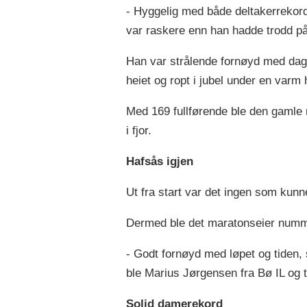
- Hyggelig med både deltakerrekord 
var raskere enn han hadde trodd på
Han var strålende fornøyd med dagen
heiet og ropt i jubel under en varm
Med 169 fullførende ble den gamle r
i fjor.
Hafsås igjen
Ut fra start var det ingen som kunne
Dermed ble det maratonseier numme
- Godt fornøyd med løpet og tiden, 
ble Marius Jørgensen fra Bø IL og t
Solid damerekord