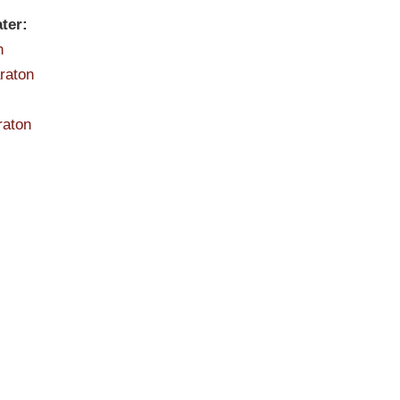
ter:
n
raton
raton