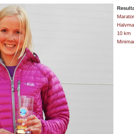
Resulta
Marato
Halvma
10 km
Minima