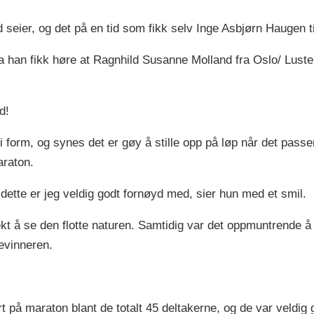
 seier, og det på en tid som fikk selv Inge Asbjørn Haugen ti
Da han fikk høre at Ragnhild Susanne Molland fra Oslo/ Luste
d!
i form, og synes det er gøy å stille opp på løp når det passe
araton.
så dette er jeg veldig godt fornøyd med, sier hun med et smil.
kjekt å se den flotte naturen. Samtidig var det oppmuntren
evinneren.
rt på maraton blant de totalt 45 deltakerne, og de var veldig 