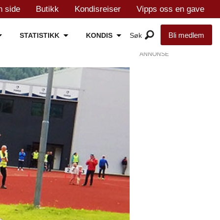
n side
Butikk
Kondisreiser
Vipps oss en gave
Bli medlem
STATISTIKK
KONDIS
ANNONSE