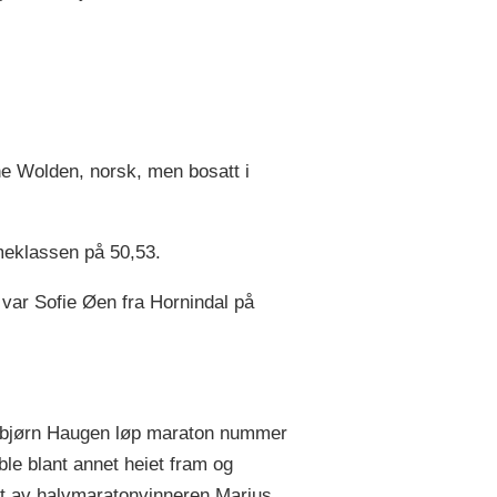
e Wolden, norsk, men bosatt i
meklassen på 50,53.
var Sofie Øen fra Hornindal på
sbjørn Haugen løp maraton nummer
ble blant annet heiet fram og
rt av halvmaratonvinneren Marius