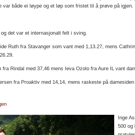
 var både ei løype og et løp som fristet til å prøve på igjen.
g det var et internasjonalt felt i sving.
ide Ruth fra Stavanger som vant med 1,13.27, mens Cathrin
26.29.
m fra Rindal med 37,46 mens Ieva Ozolo fra Aure IL vant da
ersen fra Proaktiv med 14,14, mens raskeste på damesiden 
gen
Inge A
500 og 
gratule