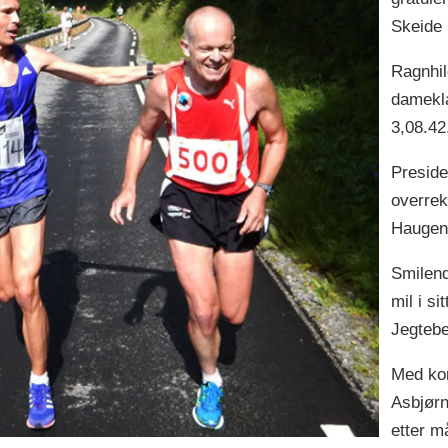
Skeide 
Ragnhil
damekla
3,08.42
Preside
overrek
Haugen
Smilend
mil i si
Jegtebe
Med kor
Asbjørn
etter m