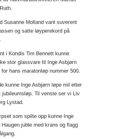
Ruth.
d Susanne Molland vant suverent
ssen og satte løyperekord på
.
nt i Kondis Tim Bennett kunne
ke stor glassvare til Inge Asbjørn
 for hans maratonløp nummer 500.
e kunne Inge Asbjørn løpe mil etter
tt jubileumsløp. Til venste ser vi Liv
rg Lystad.
pset som spilte opp kunne Inge
 Haugen juble med krans og flagg
ålgang.