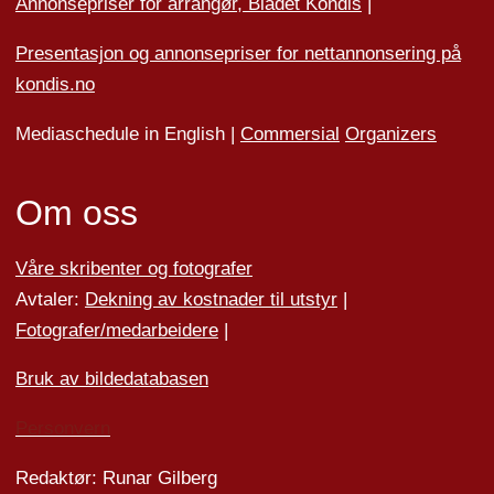
Annonsepriser for arrangør, Bladet Kondis
|
Presentasjon og annonsepriser for nettannonsering på
kondis.no
Mediaschedule in English |
Commersial
Organizers
Om oss
Våre skribenter og fotografer
Avtaler:
Dekning av kostnader til utstyr
|
Fotografer/medarbeider
e
|
Bruk av bildedatabasen
Personvern
Redaktør: Runar Gilberg