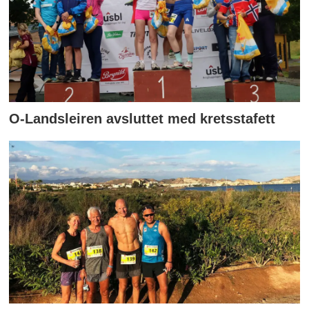
O-Landsleiren avsluttet med kretsstafett