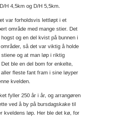
 D/H 4,5km og D/H 5,5km.
t var forholdsvis lettløpt i et
ert område med mange stier. Det
 hogst og en del kvist på bunnen i
 områder, så det var viktig å holde
stiene og at man løp i riktig
. Det ble en del bom for enkelte,
ller fleste fant fram i sine løyper
nne kvelden.
et fyller 250 år i år, og arrangøren
dette ved å by på bursdagskake til
er kveldens løp. Her ble det kø, for