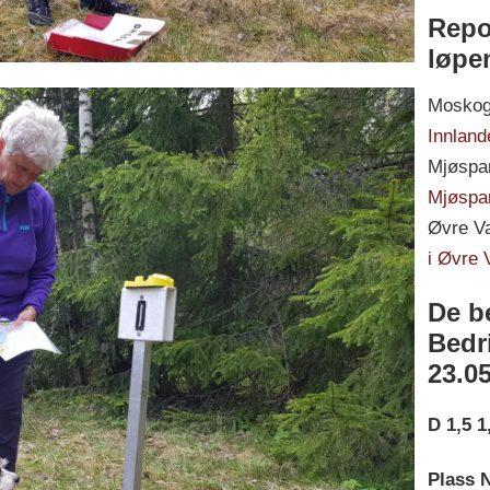
Repor
løpe
Mosko
Innland
Mjøspa
Mjøspa
Øvre V
i Øvre 
De be
Bedri
23.05
D 1,5 
Plass N