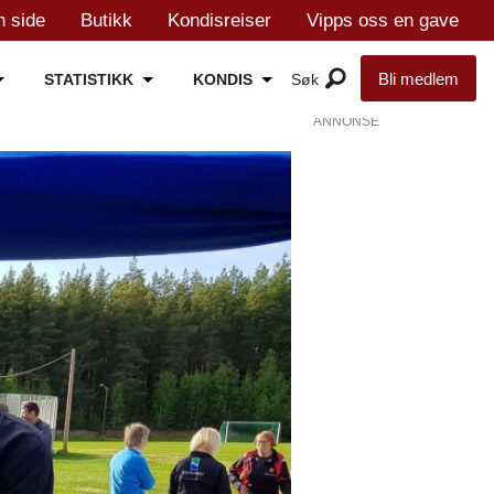
n side
Butikk
Kondisreiser
Vipps oss en gave
Bli medlem
STATISTIKK
KONDIS
ANNONSE