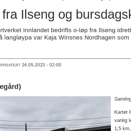
 fra Ilseng og bursdagsk
verket Innlandet bedrifts o-løp fra Ilseng idretts
t på langløypa var Kaja Winsnes Nordhagen som s
24.05.2023 - 02:00
OPPDATERT
Negård)
Samling
Kartet 
vanlig 
1,5 km,