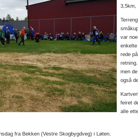
3,5km,
Terrenge
småkup
var noe
enkelte
rede på 
retning
men de a
også de
Kartverk
feiret 
alle ett
onsdag fra Bekken (Vestre Skogbygdveg) i Løten.