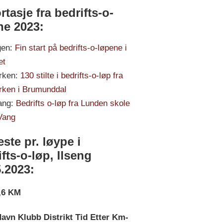
tasje fra bedrifts-o-
ne 2023:
gen:
Fin start på bedrifts-o-løpene i
et
rken:
130 stilte i bedrifts-o-løp fra
rken i Brumunddal
ang:
Bedrifts o-løp fra Lunden skole
Vang
ste pr. løype i
fts-o-løp, Ilseng
.2023:
1,6 KM
avn Klubb Distrikt Tid Etter Km-