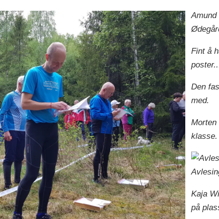
Amund B
Ødegård
Fint å 
poster..
Den fas
med.
Morten 
klasse.
Avlesin
Kaja Wi
på plas