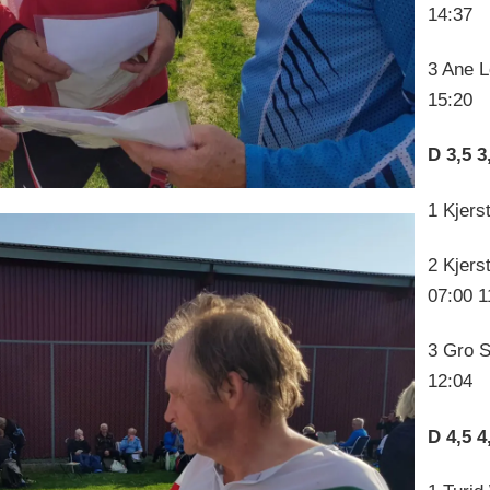
14:37
3 Ane L
15:20
D 3,5 
1 Kjers
2 Kjers
07:00 1
3 Gro S
12:04
D 4,5 