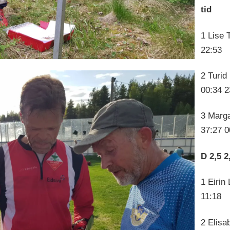
tid
1 Lise 
22:53
2 Turid
00:34 2
3 Marga
37:27 0
D 2,5 
1 Eirin
11:18
2 Elisa