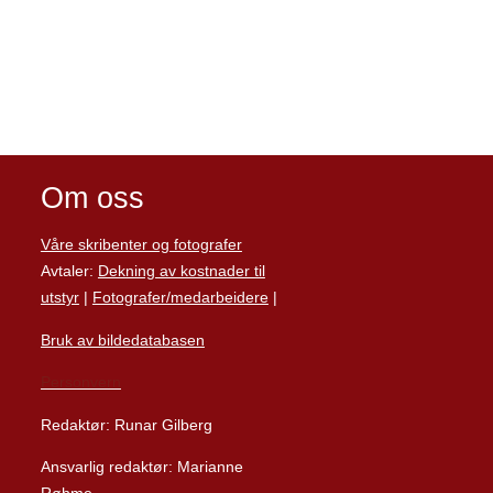
Om oss
Våre skribenter og fotografer
Avtaler:
Dekning av kostnader til
utstyr
|
Fotografer/medarbeider
e
|
Bruk av bildedatabasen
Personvern
Redaktør: Runar Gilberg
Ansvarlig redaktør: Marianne
Røhme