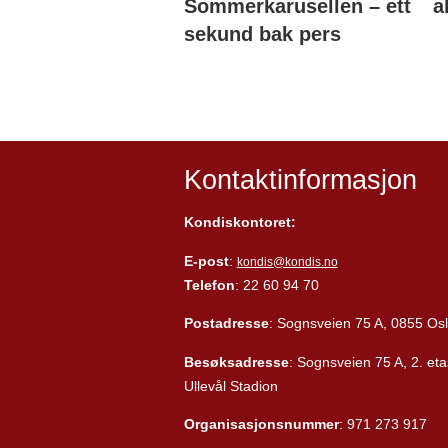
Sommerkarusellen – ett
a
sekund bak pers
Kontaktinformasjon
Kondiskontoret:
E-post
:
kondis@kondis.no
Telefon
: 22 60 94 70
Postadresse
: Sognsveien 75 A, 0855 Os
Besøksadresse
: Sognsveien 75 A, 2. eta
Ullevål Stadion
Organisasjonsnummer
: 971 273 917