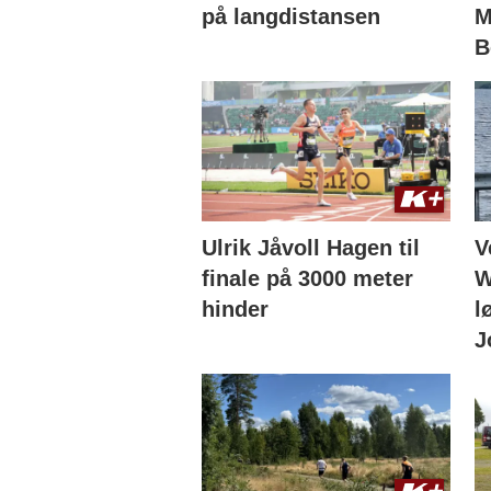
på langdistansen
M
B
Ulrik Jåvoll Hagen til
V
finale på 3000 meter
W
hinder
l
J