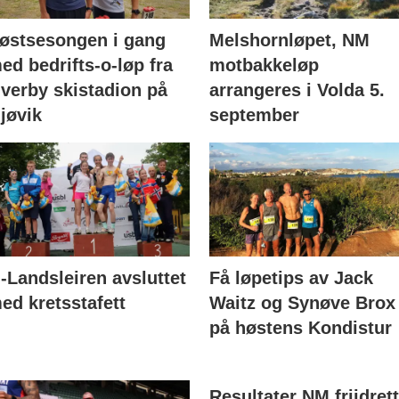
østsesongen i gang
Melshornløpet, NM
ed bedrifts-o-løp fra
motbakkeløp
verby skistadion på
arrangeres i Volda 5.
jøvik
september
-Landsleiren avsluttet
Få løpetips av Jack
ed kretsstafett
Waitz og Synøve Brox
på høstens Kondistur
Resultater NM friidret