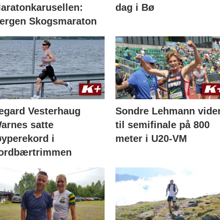
aratonkarusellen:
dag i Bø
ergen Skogsmaraton
egard Vesterhaug
Sondre Lehmann vide
arnes satte
til semifinale på 800
øyperekord i
meter i U20-VM
ordbærtrimmen