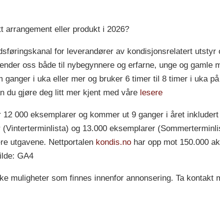
t arrangement eller produkt i 2026?
sføringskanal for leverandører av kondisjonsrelatert utstyr o
nvender oss både til nybegynnere og erfarne, unge og gamle m
m ganger i uka eller mer og bruker 6 timer til 8 timer i uka p
 du gjøre deg litt mer kjent med våre
lesere
 12 000 eksemplarer og kommer ut 9 ganger i året inkludert 
(Vinterterminlista) og 13.000 eksemplarer (Sommerterminlist
nære utgavene. Nettportalen
kondis.no
har opp mot 150.000 ak
ilde: GA4
ke muligheter som finnes innenfor annonsering. Ta kontakt 