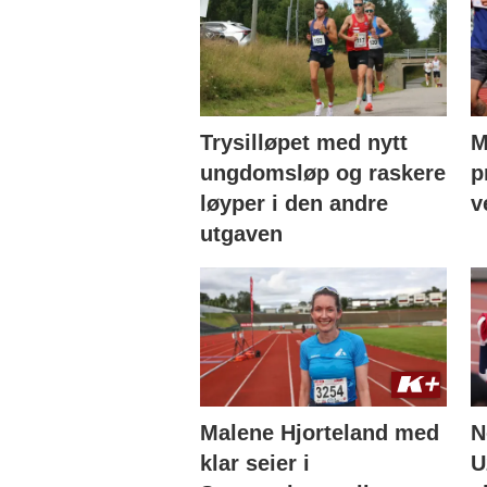
Trysilløpet med nytt
M
ungdomsløp og raskere
p
løyper i den andre
v
utgaven
Malene Hjorteland med
N
klar seier i
U