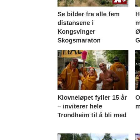
Se bilder fra alle fem
H
distansene i
m
Kongsvinger
Ø
Skogsmaraton
G
Klovneløpet fyller 15 år
O
– inviterer hele
m
Trondheim til å bli med