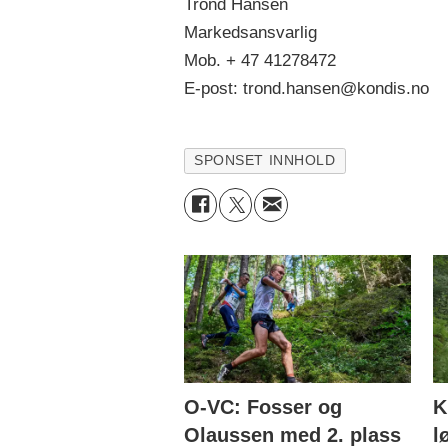
Trond Hansen
Markedsansvarlig
Mob. + 47 41278472
E-post: trond.hansen@kondis.no
SPONSET INNHOLD
O-VC: Fosser og
K
Olaussen med 2. plass
l