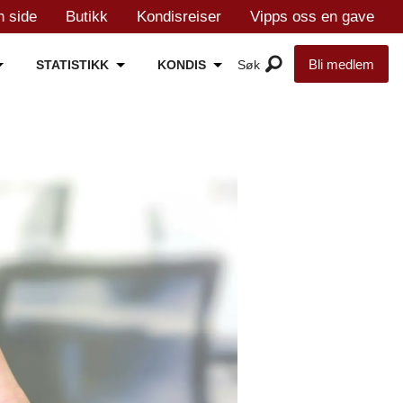
n side
Butikk
Kondisreiser
Vipps oss en gave
Bli medlem
STATISTIKK
KONDIS