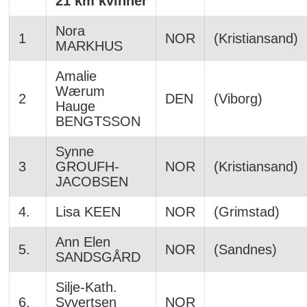
21 km kvinner
Nora
1
NOR
(Kristiansand)
MARKHUS
Amalie
Wærum
2
DEN
(Viborg)
Hauge
BENGTSSON
Synne
3
GROUFH-
NOR
(Kristiansand)
JACOBSEN
4.
Lisa KEEN
NOR
(Grimstad)
Ann Elen
5.
NOR
(Sandnes)
SANDSGÅRD
Silje-Kath.
6.
Syvertsen
NOR