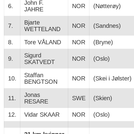
John F.
6.
NOR
(Nøtterøy)
JAHRE
Bjarte
7.
NOR
(Sandnes)
WETTELAND
8.
Tore VÅLAND
NOR
(Bryne)
Sigurd
9.
NOR
(Oslo)
SKATVEDT
Staffan
10.
NOR
(Skei i Jølster)
BENGTSON
Jonas
11.
SWE
(Skien)
RESARE
12.
Vidar SKAAR
NOR
(Oslo)