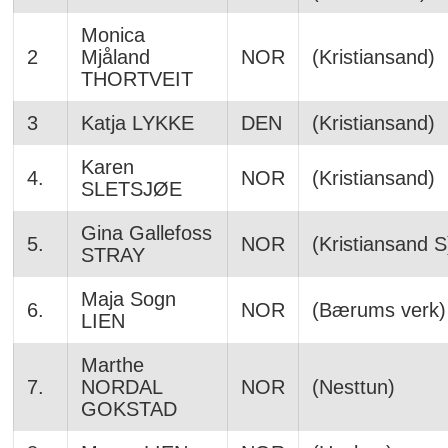
Monica
2
Mjåland
NOR
(Kristiansand)
THORTVEIT
3
Katja LYKKE
DEN
(Kristiansand)
Karen
4.
NOR
(Kristiansand)
SLETSJØE
Gina Gallefoss
5.
NOR
(Kristiansand S
STRAY
Maja Sogn
6.
NOR
(Bærums verk)
LIEN
Marthe
7.
NORDAL
NOR
(Nesttun)
GOKSTAD