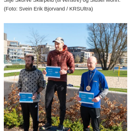
Silje Skorve Skarpeid (til venstre) og Sidsel Mohn.
(Foto: Svein Erik Bjorvand / KRSUltra)