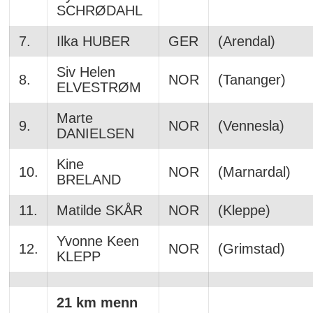
SCHRØDAHL
7.
Ilka HUBER
GER
(Arendal)
Siv Helen
8.
NOR
(Tananger)
ELVESTRØM
Marte
9.
NOR
(Vennesla)
DANIELSEN
Kine
10.
NOR
(Marnardal)
BRELAND
11.
Matilde SKÅR
NOR
(Kleppe)
Yvonne Keen
12.
NOR
(Grimstad)
KLEPP
21 km menn