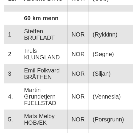
60 km menn
Steffen
1
NOR
(Rykkinn)
BRUFLADT
Truls
2
NOR
(Søgne)
KLUNGLAND
Emil Folkvard
3
NOR
(Siljan)
BRÅTHEN
Martin
4.
Grundetjern
NOR
(Vennesla)
FJELLSTAD
Mats Melby
5.
NOR
(Porsgrunn)
HOBÆK