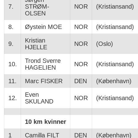
7.
STRØM-
NOR
(Kristiansand)
OLSEN
8.
Øystein MOE
NOR
(Kristiansand)
Kristian
9.
NOR
(Oslo)
HJELLE
Trond Sverre
10.
NOR
(Kristiansand)
HAGELIEN
11.
Marc FISKER
DEN
(København)
Even
12.
NOR
(Kristiansand)
SKULAND
10 km kvinner
1
Camilla FILT
DEN
(København)