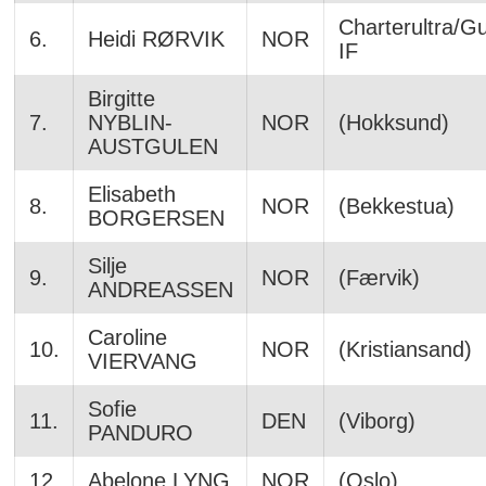
Charterultra/Gu
6.
Heidi RØRVIK
NOR
IF
Birgitte
7.
NYBLIN-
NOR
(Hokksund)
AUSTGULEN
Elisabeth
8.
NOR
(Bekkestua)
BORGERSEN
Silje
9.
NOR
(Færvik)
ANDREASSEN
Caroline
10.
NOR
(Kristiansand)
VIERVANG
Sofie
11.
DEN
(Viborg)
PANDURO
12.
Abelone LYNG
NOR
(Oslo)