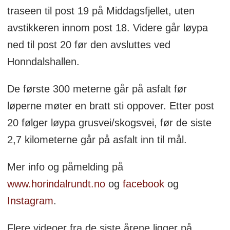
traseen til post 19 på Middagsfjellet, uten
avstikkeren innom post 18. Videre går løypa
ned til post 20 før den avsluttes ved
Honndalshallen.
De første 300 meterne går på asfalt før
løperne møter en bratt sti oppover. Etter post
20 følger løypa grusvei/skogsvei, før de siste
2,7 kilometerne går på asfalt inn til mål.
Mer info og påmelding på
www.horindalrundt.no
og
facebook
og
Instagram
.
Flere videoer fra de siste årene ligger på