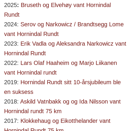
2025
:
Bruseth og Elvehøy vant Hornindal
Rundt
2024:
Serov og Narkowicz / Brandtsegg Lome
vant Hornindal Rundt
2023:
Erik Vadla og Aleksandra Narkowicz vant
Hornindal Rundt
2022:
Lars Olaf Haaheim og Marjo Liikanen
vant Hornindal rundt
2019:
Hornindal Rundt sitt 10-årsjubileum ble
en suksess
2018:
Askild Vatnbakk og og Ida Nilsson vant
Hornindal rundt 75 km
2017:
Klokkehaug og Eikotthelander vant
Hornindal Rundt 75 km