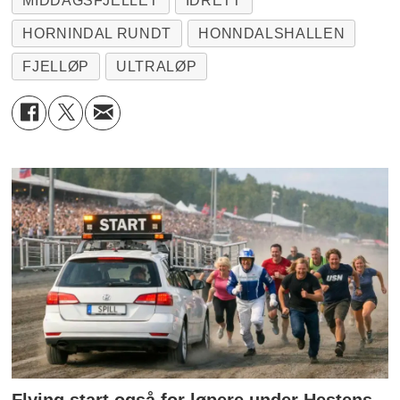
MIDDAGSFJELLET
IDRETT
HORNINDAL RUNDT
HONNDALSHALLEN
FJELLØP
ULTRALØP
Flying start også for løpere under Hestens