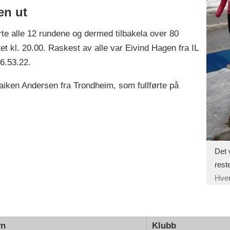
en ut
ørte alle 12 rundene og dermed tilbakela over 80
tet kl. 20.00. Raskest av alle var Eivind Hagen fra IL
6.53.22.
iken Andersen fra Trondheim, som fullførte på
Det 
rest
Hver
vn
Klubb