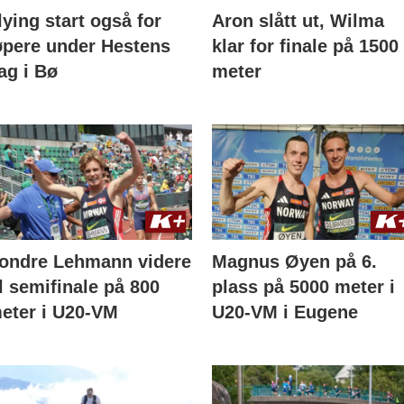
lying start også for
Aron slått ut, Wilma
øpere under Hestens
klar for finale på 1500
ag i Bø
meter
ondre Lehmann videre
Magnus Øyen på 6.
il semifinale på 800
plass på 5000 meter i
eter i U20-VM
U20-VM i Eugene