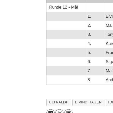
Runde 12 - Mål
1.
Eiv
2.
Mai
3.
Ton
4.
Kar
5.
Fra
6.
Sig
7.
Mar
8.
And
ULTRALØP
EIVIND HAGEN
ID