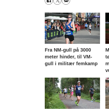
Fra NM-gull på 3000
M
meter hinder, til VM-
t
gull i militær femkamp
m
v