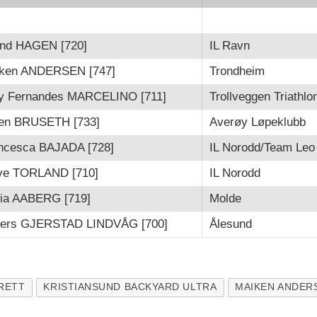
ind HAGEN [720]
IL Ravn
ken ANDERSEN [747]
Trondheim
y Fernandes MARCELINO [711]
Trollveggen Triathlo
en BRUSETH [733]
Averøy Løpeklubb
ncesca BAJADA [728]
IL Norodd/Team Leo
ve TORLAND [710]
IL Norodd
ia AABERG [719]
Molde
ers GJERSTAD LINDVÅG [700]
Ålesund
RETT
KRISTIANSUND BACKYARD ULTRA
MAIKEN ANDER