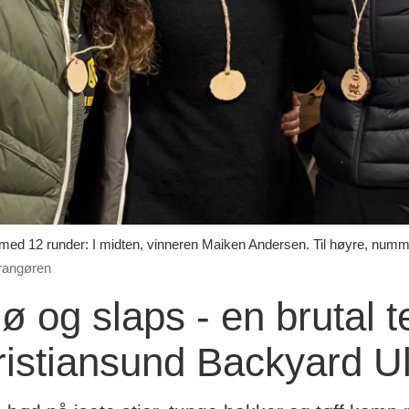
e med 12 runder: I midten, vinneren Maiken Andersen. Til høyre, numme
rrangøren
ø og slaps - en brutal t
Kristiansund Backyard Ul