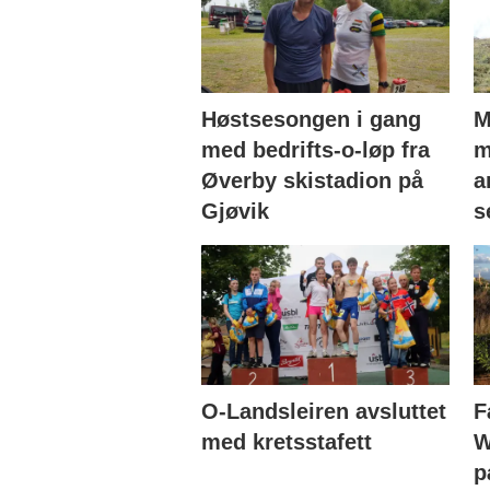
Høstsesongen i gang
M
med bedrifts-o-løp fra
m
Øverby skistadion på
a
Gjøvik
s
O-Landsleiren avsluttet
F
med kretsstafett
W
p