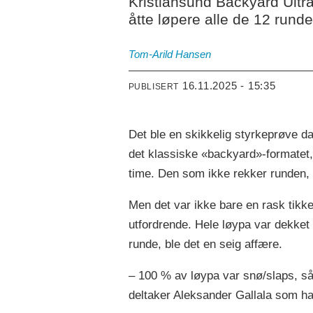
Kristiansund Backyard Ultra 
åtte løpere alle de 12 rund
Tom-Arild
Hansen
16.11.2025 - 15:35
PUBLISERT
Det ble en skikkelig styrkeprøve da
det klassiske «backyard»-formatet,
time. Den som ikke rekker runden, ell
Men det var ikke bare en rask tik
utfordrende. Hele løypa var dekke
runde, ble det en seig affære.
– 100 % av løypa var snø/slaps, så
deltaker Aleksander Gallala som ha