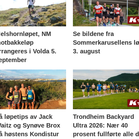
elshornløpet, NM
Se bildene fra
otbakkeløp
Sommerkarusellens l
rrangeres i Volda 5.
3. august
eptember
å løpetips av Jack
Trondheim Backyard
aitz og Synøve Brox
Ultra 2026: Nær 40
å høstens Kondistur
prosent fullførte alle 