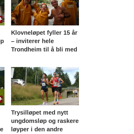
Klovneløpet fyller 15 år
øp
– inviterer hele
Trondheim til å bli med
Trysilløpet med nytt
ungdomsløp og raskere
de
løyper i den andre