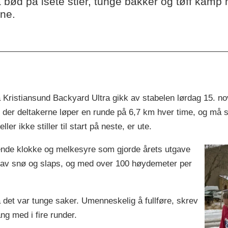
bød på isete stier, tunge bakker og tøff kamp m
ene.
 Kristiansund Backyard Ultra gikk av stabelen lørdag 15. no
 der deltakerne løper en runde på 6,7 km hver time, og må s
er ikke stiller til start på neste, er ute.
kende klokke og melkesyre som gjorde årets utgave
t av snø og slaps, og med over 100 høydemeter per
 det var tunge saker. Umenneskelig å fullføre, skrev
ng med i fire runder.