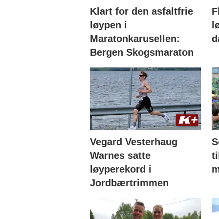
Klart for den asfaltfrie
F
løypen i
l
Maratonkarusellen:
d
Bergen Skogsmaraton
Vegard Vesterhaug
S
Warnes satte
t
løyperekord i
m
Jordbærtrimmen