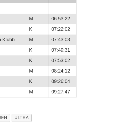
M
06:53:22
K
07:22:02
n Klubb
M
07:43:03
K
07:49:31
K
07:53:02
M
08:24:12
K
09:26:04
M
09:27:47
SEN
ULTRA