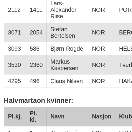
Lars-
2112
1411
Alexander
NOR
POR
Riise
Stefan
3071
2054
NOR
BER
Bertelsen
3093
586
Bjørn Rogde
NOR
HEL
Markus
3530
2360
NOR
Tver
Kaspersen
4295
496
Claus Nilsen
NOR
HAK
Halvmartaon kvinner:
Pl.
Pl.kj.
Navn
Nasjon
Klu
kl.