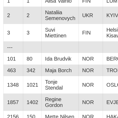
1
1
Alisa Vainio
FIN
LUM
Nataliia
2
2
UKR
KYI
Semenovych
Suvi
Hels
3
3
FIN
Miettinen
Kisa
---
101
80
Ida Brudvik
NOR
BER
463
342
Maja Borch
NOR
TRO
Tonje
1348
1021
NOR
OSL
Stendal
Regine
1857
1402
NOR
EVJ
Gordon
2156
150
Mette Nilsen
NOR
HAK