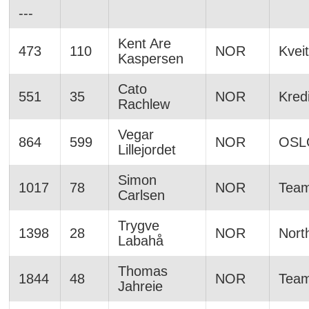
---
Kent Are
473
110
NOR
Kvei
Kaspersen
Cato
551
35
NOR
Kred
Rachlew
Vegar
864
599
NOR
OSL
Lillejordet
Simon
1017
78
NOR
Team
Carlsen
Trygve
1398
28
NOR
Nort
Labahå
Thomas
1844
48
NOR
Tea
Jahreie