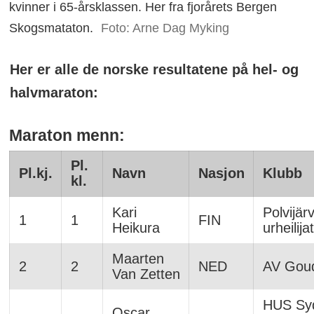
kvinner i 65-årsklassen. Her fra fjorårets Bergen
Skogsmataton.
Foto: Arne Dag Myking
Her er alle de norske resultatene på hel- og
halvmaraton:
Maraton menn:
Pl.
Pl.kj.
Navn
Nasjon
Klubb
kl.
Kari
Polvijär
1
1
FIN
Heikura
urheilijat
Maarten
2
2
NED
AV Gou
Van Zetten
HUS Sy
Oscar