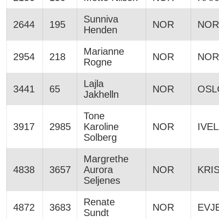
Sunniva
2644
195
NOR
NOR
Henden
Marianne
2954
218
NOR
NOR
Rogne
Lajla
3441
65
NOR
OSL
Jakhelln
Tone
3917
2985
Karoline
NOR
IVE
Solberg
Margrethe
4838
3657
Aurora
NOR
KRI
Seljenes
Renate
4872
3683
NOR
EVJ
Sundt