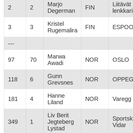
Marjo
Liitävät
2
2
FIN
Degerman
lenkkari
Kristel
3
3
FIN
ESPO
Rugemalira
---
Marwa
97
70
NOR
OSLO
Awadi
Gunn
118
6
NOR
OPPE
Grevsnes
Hanne
181
4
NOR
Varegg
Liland
Liv Berit
Sportsk
349
1
Jegteberg
NOR
Vidar
Lystad