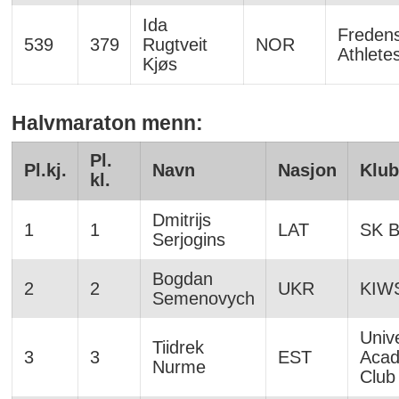
Ida
Freden
539
379
Rugtveit
NOR
Athlete
Kjøs
Halvmaraton menn:
Pl.
Pl.kj.
Navn
Nasjon
Klu
kl.
Dmitrijs
1
1
LAT
SK 
Serjogins
Bogdan
2
2
UKR
KIW
Semenovych
Unive
Tiidrek
3
3
EST
Acad
Nurme
Club