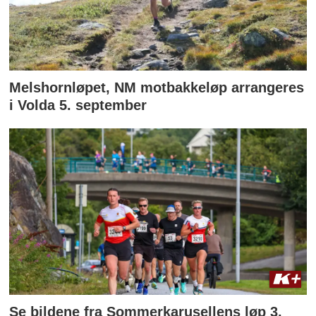
Melshornløpet, NM motbakkeløp arrangeres
i Volda 5. september
Se bildene fra Sommerkarusellens løp 3.