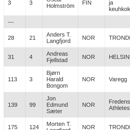
3
3
FIN
ja
Holmström
keuhko
---
Anders T.
28
21
NOR
TROND
Langfjord
Andreas
31
4
NOR
HELSIN
Fjellstad
Bjørn
113
3
Harald
NOR
Varegg
Bongom
Jon
Fredens
139
99
Edmund
NOR
Athletes
Sæter
Morten T.
175
124
NOR
TROND