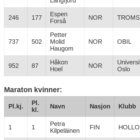
Langfjord
Espen
246
177
NOR
TROM
Forså
Petter
737
502
Molid
NOR
OBIL
Haugom
Håkon
Universi
952
87
NOR
Hoel
Oslo
Maraton kvinner:
Pl.
Pl.kj.
Navn
Nasjon
Klubb
kl.
Petra
1
1
FIN
HOLLO
Kilpeläinen