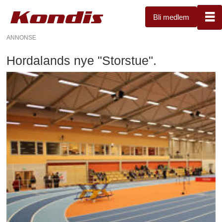
Bli medlem
ANNONSE
Hordalands nye "Storstue".