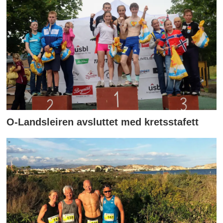
O-Landsleiren avsluttet med kretsstafett